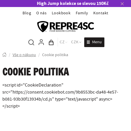
High Jump kolekce se slevou 150Kč
Blog
O nás
Lookbook
Family
Kontakt
Menu
CZ
CZK
Obsah košíku
/
Vše o nákupu
/
Cookie politika
COOKIE POLITIKA
<script id="CookieDeclaration"
src="https://consent.cookiebot.com/9b8553bc-da48-4e57-
b081-93b30f13934b/cd.js" type="text/javascript" async>
</script>