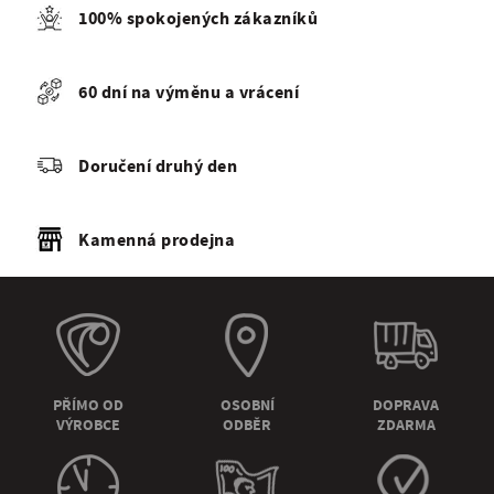
100% spokojených zákazníků
60 dní na výměnu a vrácení
Doručení druhý den
Kamenná prodejna
PŘÍMO OD
OSOBNÍ
DOPRAVA
VÝROBCE
ODBĚR
ZDARMA