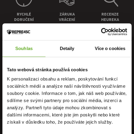
RYCHLÉ
ZÁRUKA
RECENZE
DORUČENÍ
VRÁCENÍ
HEUREKA
Souhlas
Detaily
Více o cookies
PŘIPOJ SE K NAŠEMU NEWSLETTERU
Neunikne Ti nic z nejnovějších akcí, nabídek, slevových kupónů,
Tato webová stránka používá cookies
neváhej a přihláš se k odběru..
K personalizaci obsahu a reklam, poskytování funkcí
Přihlásit se k odběru newsletteru
OK
sociálních médií a analýze naší návštěvnosti využíváme
soubory cookie. Informace o tom, jak náš web používáte,
sdílíme se svými partnery pro sociální média, inzerci a
Odesláním souhlasíš se
zpracováním osobních údajů
.
analýzy. Partneři tyto údaje mohou zkombinovat s
dalšími informacemi, které jste jim poskytli nebo které
získali v důsledku toho, že používáte jejich služby.