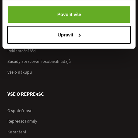
PRO ZÁKAZNÍKY
Povolit vše
Platba a doprava
Výdejní místa
Upravit
Obchodní podmínky
Reklamační řád
Zásady zpracování osobncíh údajů
Vše o nákupu
VŠE O REPRE4SC
O společnosti
Repre4sc Family
Ke stažení