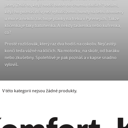
jasný. Znáš to, když hodíš batoh do chumlu dalších? Ideální,
když ho poznáš dřív, než vybalíš zimní bundy na letní dovolený
u moře a někdo zas tvoje plavky na treku v Pyrenejích. Takže
klíčenka je taky batohenka. A někdy taškenka nebo kufrenka,
co?
Prostě rozlišovák, který raz dva hodíš na cokoliv. Nejčastěji
končí teda vážně na klíčích. Na motorku, na skútr, od baráku
nebo zkušebny. Spolehlivě je pak poznáš a v kapse snadno
vylovíš.
V této kategorii nejsou žádné produkty.