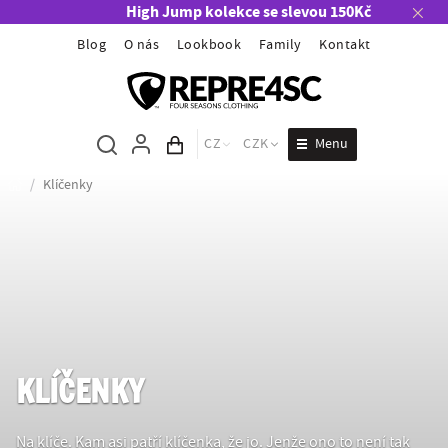
High Jump kolekce se slevou 150Kč
Blog
O nás
Lookbook
Family
Kontakt
Menu
CZ
CZK
Obsah košíku
/
Klíčenky
KLÍČENKY
Na klíče. Kam asi patří klíčenka, že jo. Jenže ono to není tak