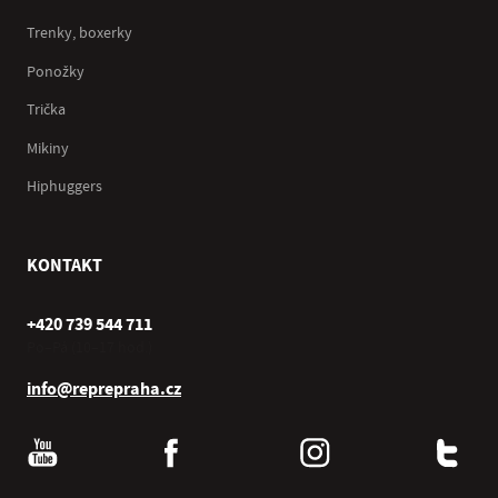
Trenky, boxerky
Ponožky
Trička
Mikiny
Hiphuggers
KONTAKT
+420 739 544 711
Po–Pá (10–17 hod.)
info@reprepraha.cz