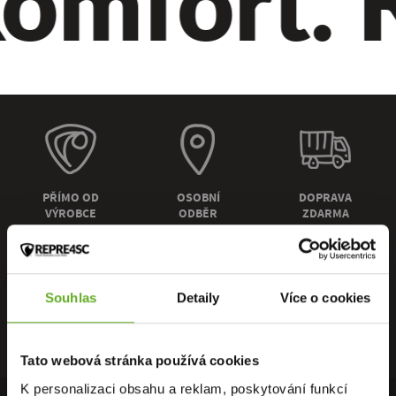
omfort. Kv
PŘÍMO OD
OSOBNÍ
DOPRAVA
VÝROBCE
ODBĚR
ZDARMA
Souhlas
Detaily
Více o cookies
RYCHLÉ
ZÁRUKA
RECENZE
DORUČENÍ
VRÁCENÍ
HEUREKA
Tato webová stránka používá cookies
K personalizaci obsahu a reklam, poskytování funkcí