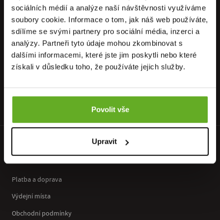
sociálních médií a analýze naší návštěvnosti využíváme
PŘIPOJ SE K NAŠEMU NEWSLETTERU
soubory cookie. Informace o tom, jak náš web používáte,
sdílíme se svými partnery pro sociální média, inzerci a
Neunikne Ti nic z nejnovějších akcí, nabídek, slevových kupónů,
analýzy. Partneři tyto údaje mohou zkombinovat s
neváhej a přihláš se k odběru..
dalšími informacemi, které jste jim poskytli nebo které
Přihlásit se k odběru newsletteru
získali v důsledku toho, že používáte jejich služby.
OK
Odesláním souhlasíš se
zpracováním osobních údajů
.
Povolit vše
Upravit
PRO ZÁKAZNÍKY
Platba a doprava
Výdejní místa
Obchodní podmínky