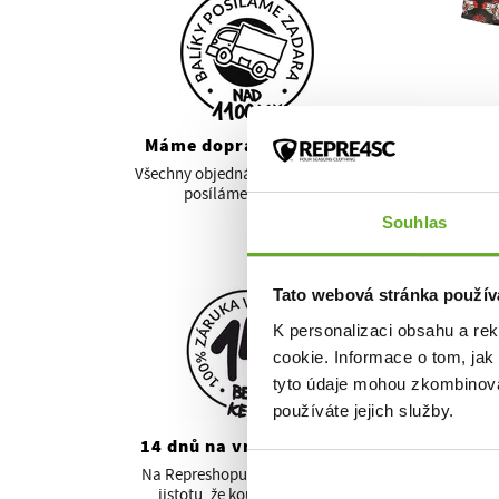
VY
Máme dopravu zdarma
Všechny objednávky nad 1100 Kč
Páns
posíláme ZADARA!
gumo
Souhlas
DEVI
444
Tato webová stránka použív
K personalizaci obsahu a re
cookie. Informace o tom, jak
Letos s
tyto údaje mohou zkombinovat
Čertov
používáte jejich služby.
14 dnů na vrácení zboží
Víc inf
Na Represhopu máš naprostou
jistotu, že koupíš správně!