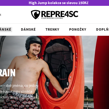
High Jump kolekce se slevou 150Kč
t
ÁNSKÉ
DÁMSKÉ
TRENKY
PONOŽKY
DOPLŇ
RAIN
e – dvě jména, co jedou
ím kayakingu vznikla
echny, kteří mají radši