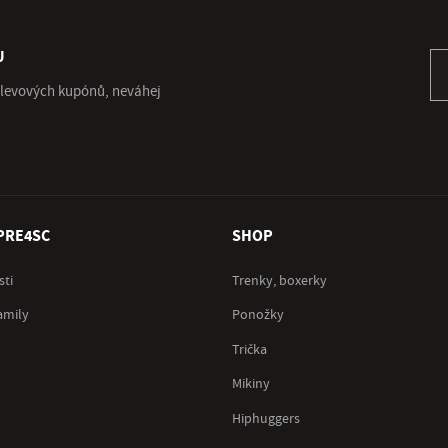
U
Př
 slevových kupónů, neváhej
PRE4SC
SHOP
sti
Trenky, boxerky
amily
Ponožky
Trička
Mikiny
Hiphuggers