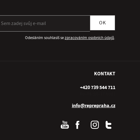
ihlásit se k odběru newsletteru
OK
Odesláním souhlasíš se
zpracováním osobních údajů
.
KONTAKT
+420 739 544 711
Po–Pá (10–17 hod.)
info@reprepraha.cz