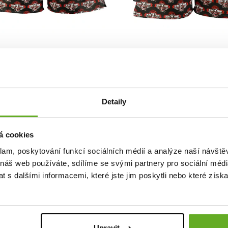
TVOŘ VÝHODNÝ 3PACK
VYTVOŘ VÝHODNÝ 3PACK
ké trenky s vytkávanou
Pánské trenky s všitou g
u REPRE4SC EXCLUSIVE MIKE
REPRE4SC EXCLUSIVE ALI D
Detaily
L'S HELL TRAIN
HELL TRAIN
 Kč
444 Kč
á cookies
klam, poskytování funkcí sociálních médií a analýze naší návšt
 náš web používáte, sdílíme se svými partnery pro sociální média
e koná už 19. ročník legendárních extrémních závodů na kayaku s ná
 s dalšími informacemi, které jste jim poskytli nebo které získa
21. - 24. 8. 2025.
y proudy
o o závodech najdeš na
devilsextremerace.com
Upravit