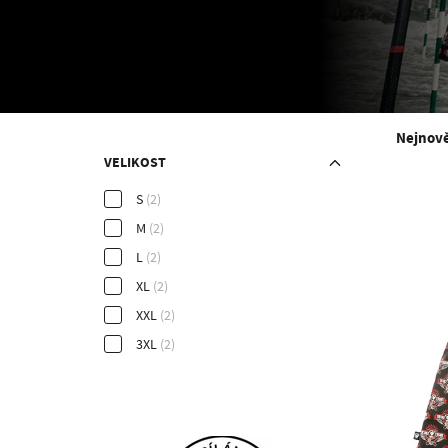
Nejnově
VELIKOST
S
(2)
M
(2)
L
(2)
XL
(2)
XXL
(2)
3XL
(2)