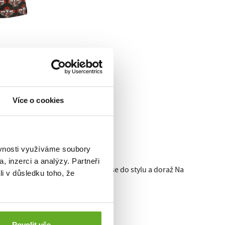
umou
EVIL'S
Více o cookies
ěvnosti využíváme soubory
, inzerci a analýzy. Partneři
zvem Devils extreme race. Vybav se do stylu a doraž
Na
li v důsledku toho, že
Povolit vše