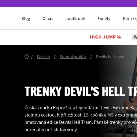
Blog
O nás
Lookbook
Family
Kontak
HIGH JUMP %
P
/
Pánské
/
Spodní prádlo
/
Devils hell train
TRENKY DEVIL'S HELL T
Česká značka Repre4sc a legendární Devils Extreme Rac
stejnou cestou. K příležitosti 19. ročníku MS v extrémn
limitovaná edice Devils Hell Train. Pánské trenky pro vš
adrenalin než klidný vody.