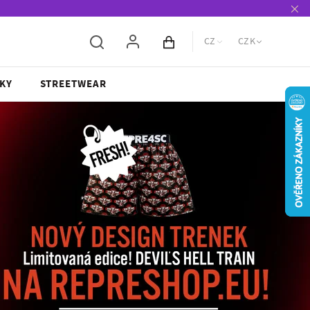
CZ
CZK
Obsah košíku
KY
STREETWEAR