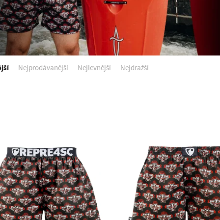
jší
Nejprodávanější
Nejlevnější
Nejdražší