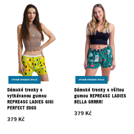
VYTVOŘ VÝHODNÝ 3PACK
VYTVOŘ VÝHODNÝ 3PACK
Dámské trenky s
Dámské trenky s všitou
vytkávanou gumou
gumou REPRE4SC LADIES
REPRE4SC LADIES GIGI
BELLA GRRRR!
PERFECT EGGS
379 Kč
379 Kč