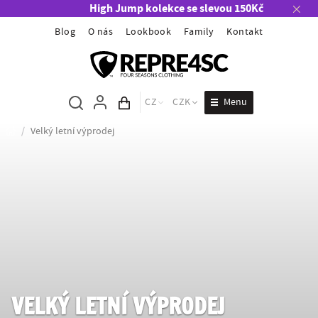
High Jump kolekce se slevou 150Kč
Blog
O nás
Lookbook
Family
Kontakt
Menu
CZ
CZK
Obsah košíku
/
Velký letní výprodej
VELKÝ LETNÍ VÝPRODEJ