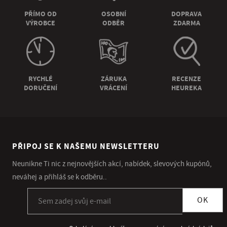
PŘÍMO OD
OSOBNÍ
DOPRAVA
VÝROBCE
ODBĚR
ZDARMA
RYCHLÉ
ZÁRUKA
RECENZE
DORUČENÍ
VRÁCENÍ
HEUREKA
PŘIPOJ SE K NAŠEMU NEWSLETTERU
Neunikne Ti nic z nejnovějších akcí, nabídek, slevových kupónů,
neváhej a přihláš se k odběru..
Přihlásit se k odběru newsletteru
OK