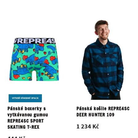
VYTVOŘ VÝHODNÝ 3PACK
Pánské boxerky s
Pánská košile REPRE4SC
vytkávanou gumou
DEER HUNTER 109
REPRE4SC SPORT
1 234 Kč
SKATING T-REX