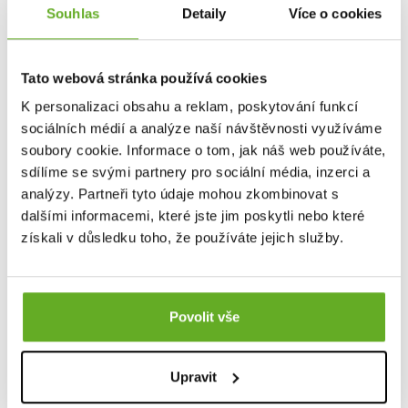
Souhlas
Detaily
Více o cookies
VYTVOŘ VÝHODNÝ 3PACK
VYTVOŘ VÝHODNÝ 3PACK
Tato webová stránka používá cookies
Dámské trenky s
Dámské trenky s
K personalizaci obsahu a reklam, poskytování funkcí
vytkávanou gumou
vytkávanou gumou
sociálních médií a analýze naší návštěvnosti využíváme
REPRE4SC LADIES GIGI
REPRE4SC LADIES GIGI
soubory cookie. Informace o tom, jak náš web používáte,
OWLS COOL
XMAS COLLECTION
sdílíme se svými partnery pro sociální média, inzerci a
379 Kč
379 Kč
analýzy. Partneři tyto údaje mohou zkombinovat s
dalšími informacemi, které jste jim poskytli nebo které
získali v důsledku toho, že používáte jejich služby.
Povolit vše
Upravit