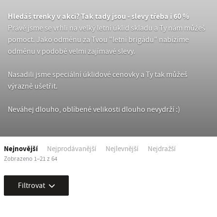
Hledáš trenky v akci? Tak tady jsou - slevy třeba i 60 %
Právě jsme se vrhli na velký letní úklid skladu a Ty nám můžeš
pomoct. Jako odměnu za Tvou "letní brigádu" nabízíme
odměnu v podobě velmi zajímavé slevy.
Nasadili jsme speciální úklidové cenovky a Ty tak můžeš
výrazně ušetřit.
Neváhej dlouho, oblíbené velikosti dlouho nevydrží :)
Nejnovější
Nejprodávanější
Nejlevnější
Nejdražší
Zobrazeno 1–21 z 64
Filtrovat