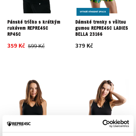
VYTVOŘ VÝHODNÝ 3PACK
Pánské tričko s krátkým
Dámské trenky s všitou
rukávem REPRE4SC
gumou REPRE4SC LADIES
RP4SC
BELLA 23166
359 Kč
379 Kč
599 Kč