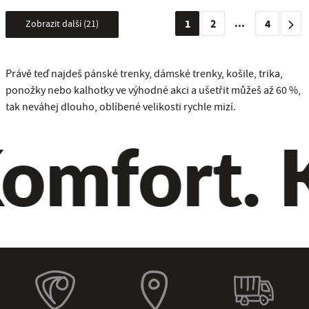
...
1
2
4
Zobrazit další (21)
Právě teď najdeš pánské trenky, dámské trenky, košile, trika,
ponožky nebo kalhotky ve výhodné akci a ušetřit můžeš až 60 %,
tak neváhej dlouho, oblíbené velikosti rychle mizí.
mfort. Kv