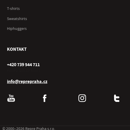
T-shirts
Sweatshirts
Hiphuggers
KONTAKT
+420 739 544 711
Po–Pá (10–17 hod.)
info@reprepraha.cz
© 2000–2026 Repre Praha s.r.o.