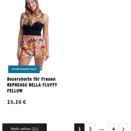
VYTVOŘ VÝHODNÝ 3PACK
Boxershorts für Frauen
REPRE4SC BELLA FLUFFY
FELLOW
15.16 €
...
1
2
4
Mehr sehen (21)