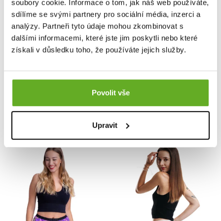
soubory cookie. Informace o tom, jak náš web používáte,
sdílíme se svými partnery pro sociální média, inzerci a
analýzy. Partneři tyto údaje mohou zkombinovat s
VYTVOŘ VÝHODNÝ 3PACK
VYTVOŘ VÝHODNÝ 3PACK
dalšími informacemi, které jste jim poskytli nebo které
získali v důsledku toho, že používáte jejich služby.
Boxershorts für Frauen
Boxershorts für Frauen
REPRE4SC GIGI PASTEL
REPRE4SC GIGI PRICKLY
UP!
TREETOP
15.16 €
15.16 €
Povolit vše
Upravit