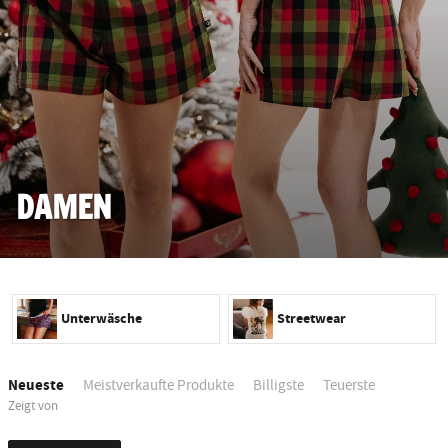
DAMEN
Unterwäsche
Streetwear
Neueste
Meistverkaufte Produkte
Billigste
Teuerste
Zeigt von