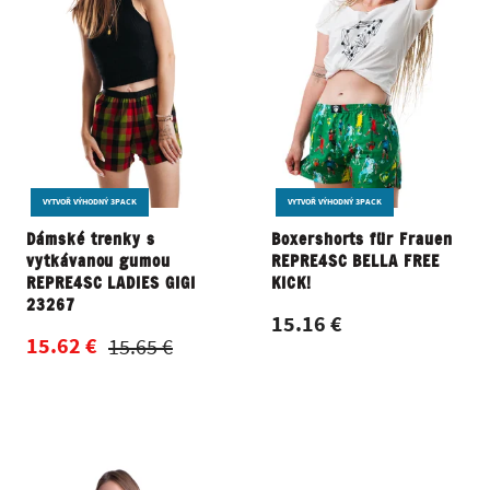
VYTVOŘ VÝHODNÝ 3PACK
VYTVOŘ VÝHODNÝ 3PACK
Dámské trenky s
Boxershorts für Frauen
vytkávanou gumou
REPRE4SC BELLA FREE
REPRE4SC LADIES GIGI
KICK!
23267
15.16 €
15.62 €
15.65 €