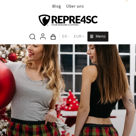
Blog
Über uns
Menü
DE
EUR
Inhalt des Wagens
/
Damen