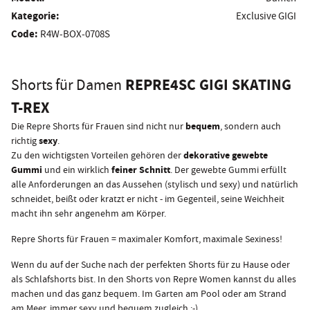
Kategorie:
Exclusive GIGI
Code:
R4W-BOX-0708S
REPRE4SC GIGI SKATING
Shorts für Damen
T-REX
bequem
Die Repre Shorts für Frauen sind nicht nur
, sondern auch
sexy
richtig
.
dekorative gewebte
Zu den wichtigsten Vorteilen gehören der
Gummi
feiner Schnitt
und ein wirklich
. Der gewebte Gummi erfüllt
alle Anforderungen an das Aussehen (stylisch und sexy) und natürlich
schneidet, beißt oder kratzt er nicht - im Gegenteil, seine Weichheit
macht ihn sehr angenehm am Körper.
Repre Shorts für Frauen = maximaler Komfort, maximale Sexiness!
Wenn du auf der Suche nach der perfekten Shorts für zu Hause oder
als Schlafshorts bist. In den Shorts von Repre Women kannst du alles
machen und das ganz bequem. Im Garten am Pool oder am Strand
am Meer, immer sexy und bequem zugleich :-)