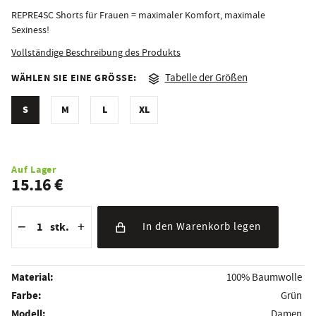
REPRE4SC Shorts für Frauen = maximaler Komfort, maximale
Sexiness!
Vollständige Beschreibung des Produkts
WÄHLEN SIE EINE GRÖSSE:
Tabelle der Größen
S
M
L
XL
Auf Lager
15.16 €
Reduzierung der Menge
Anzahl der Stücke
Erhöhung der Menge
−
+
stk.
In den Warenkorb legen
Material:
100% Baumwolle
Farbe:
Grün
Modell:
Damen