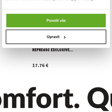
Povolit vše
Upravit
Boxershorts für Männer
Boxersho
REPRE4SC EXCLUSIVE...
REPRE4SC
17.76 €
17.76 
fort. Qua