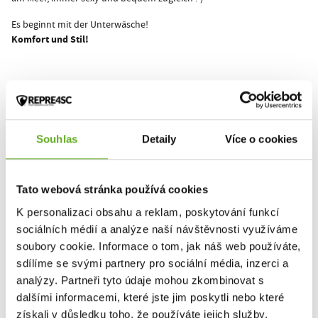
Es beginnt mit der Unterwäsche!
Komfort und Stil!
Dieses Produkt wurde noch nicht bewertet.
Um eine Bewertung hinzuzufügen, müssen Sie sich einloggen.
Souhlas
Detaily
Více o cookies
Bewerten Sie das Produkt
Tato webová stránka používá cookies
K personalizaci obsahu a reklam, poskytování funkcí
sociálních médií a analýze naší návštěvnosti využíváme
soubory cookie. Informace o tom, jak náš web používáte,
ÄHNLICHE PRODUKTE
sdílíme se svými partnery pro sociální média, inzerci a
analýzy. Partneři tyto údaje mohou zkombinovat s
dalšími informacemi, které jste jim poskytli nebo které
získali v důsledku toho, že používáte jejich služby.