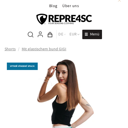
Blog
Über uns
Menü
DE
EUR
Inhalt des Wagens
Shorts
/
Mit elastischem bund GIGI
VYTVOŘ VÝHODNÝ 3PACK