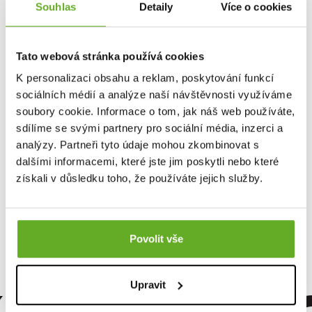
Leistung und deine Erholung sehr wichtig ist...
Souhlas
Detaily
Více o cookies
Die BELLA 23166 Shorts kommen, wie alle anderen REPRE4SC Shorts
REPRE4SC ECO PACK
für Männer, in einem stylischen Papierpixel
!
Tato webová stránka používá cookies
Es beginnt mit der Unterwäsche!
K personalizaci obsahu a reklam, poskytování funkcí
Komfort und Stil!
sociálních médií a analýze naší návštěvnosti využíváme
soubory cookie. Informace o tom, jak náš web používáte,
sdílíme se svými partnery pro sociální média, inzerci a
Dieses Produkt wurde noch nicht bewertet.
analýzy. Partneři tyto údaje mohou zkombinovat s
dalšími informacemi, které jste jim poskytli nebo které
Um eine Bewertung hinzuzufügen, müssen Sie sich einloggen.
získali v důsledku toho, že používáte jejich služby.
Bewerten Sie das Produkt
Povolit vše
Upravit