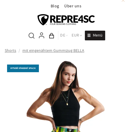
Blog
Über uns
Menü
DE
EUR
Inhalt des Wagens
Shorts
/
mit eingenähtem Gummizug BELLA
VYTVOŘ VÝHODNÝ 3PACK