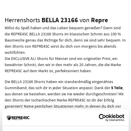
BELLA 23166
Repre
Herrenshorts
von
Willst du Spaß haben und das Leben bequem genießen? Dann sind
die REPRE4SC BELLA 23166 Shorts im klassischen Schnitt aus 100 %
Baumwolle genau das Richtige für dich, denn sie sind sehr bequem. In
den Shorts von REPRE4SC wirst du dich von morgens bis abends
wohlfühlen.
Die EXCLUSIVE ALI Shorts für Männer sind ein origineller Print, ein
bewährter Schnitt, den wir in den mehr als 20 Jahren, die die Marke
REPRE4SC auf dem Markt ist, perfektioniert haben.
Die BELLA 23166 Shorts haben ein standardmäßig eingenähtes
5 Teile
Gummiband, das sich dir in jeder Situation anpasst. Dank der
,
aus denen sie bestehen, werden sie nie wieder durchgeschnitten! Mit
den Shorts der tschechischen Marke REPRE4SC ist dir der Erfolg
garantiert! Keine peinlichen Situationen mehr, in denen du dich vor
deinen Freunden oder noch schlimmer, vor deinen Freundinnen
ausziehen musst! Außerdem bietet keine andere Shorts für Männer
mehr Komfort während des Tages und der Nacht, was für deine