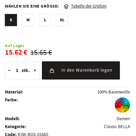
WÄHLEN SIE EINE GRÖSSE:
Tabelle der Größen
S
M
L
XL
Auf Lager
15.62 €
15.65 €
Reduzierung der Menge
Anzahl der Stücke
Erhöhung der Menge
−
+
stk.
In den Warenkorb legen
Material:
100% Baumwolle
Farbe:
Modell:
Damen
Kategorie:
Classic BELLA
Code:
R3W-BOX-0166S