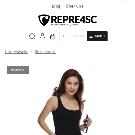
Blog
Über uns
Menü
DE
EUR
Inhalt des Wagens
Unterwäsche
/
Boxershorts
AUSVERKAUFT