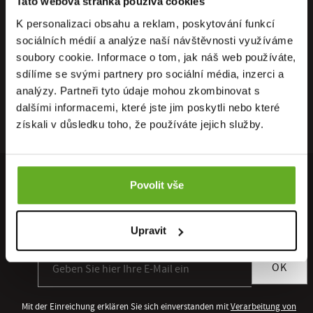
Tato webová stránka používá cookies
K personalizaci obsahu a reklam, poskytování funkcí
sociálních médií a analýze naší návštěvnosti využíváme
soubory cookie. Informace o tom, jak náš web používáte,
sdílíme se svými partnery pro sociální média, inzerci a
analýzy. Partneři tyto údaje mohou zkombinovat s
dalšími informacemi, které jste jim poskytli nebo které
získali v důsledku toho, že používáte jejich služby.
Povolit vše
MELDEN SIE SICH FÜR UNSEREN NEWSLETTER AN
Sie erhalten als Erster Zugang zu allen neuen Kollektionen und
Upravit
Sonderangeboten.
Anmeldung zum Newsletter
OK
Mit der Einreichung erklären Sie sich einverstanden mit
Verarbeitung von