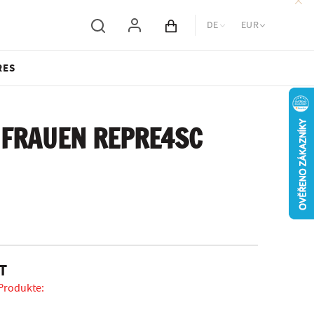
DE
EUR
Inhalt des Wagens
RES
 FRAUEN REPRE4SC
T
 Produkte: