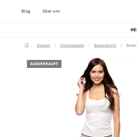
Blog
Über uns
HE
/
Damen
/
Unterwäsche
/
Boxershorts
/
Boxer
AUSVERKAUFT