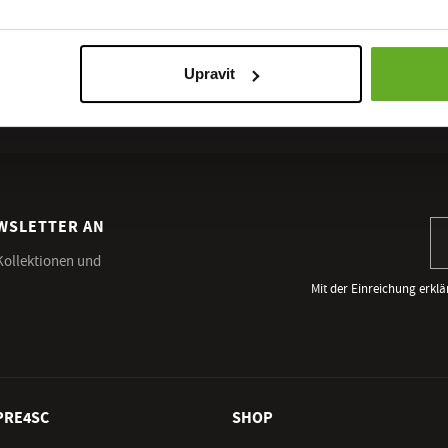
Upravit
EWSLETTER AN
An
 Kollektionen und
Mit der Einreichung erklä
PRE4SC
SHOP