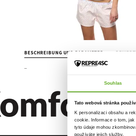
BESCHREIBUNG UND PARAMETER
BEWERT
--
omfort. Qu
Souhlas
Tato webová stránka použív
K personalizaci obsahu a re
cookie. Informace o tom, jak
tyto údaje mohou zkombinovat
používáte jejich služby.