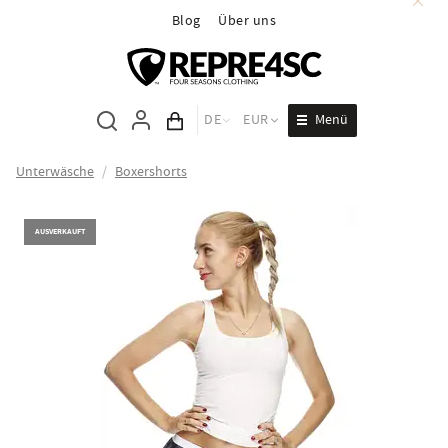
Blog
Über uns
Menü
DE
EUR
Inhalt des Wagens
Unterwäsche
/
Boxershorts
AUSVERKAUFT