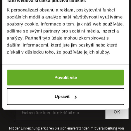
Tato webová stránka používá cookies
K personalizaci obsahu a reklam, poskytování funkcí
sociálních médií a analýze naší návštěvnosti využíváme
soubory cookie. Informace o tom, jak náš web používáte,
sdílíme se svými partnery pro sociální média, inzerci a
analýzy. Partneři tyto údaje mohou zkombinovat s
dalšími informacemi, které jste jim poskytli nebo které
získali v důsledku toho, že používáte jejich služby.
Povolit vše
MELDEN SIE SICH FÜR UNSEREN NEWSLETTER AN
Sie erhalten als Erster Zugang zu allen neuen Kollektionen und
Upravit
Sonderangeboten.
Anmeldung zum Newsletter
OK
Mit der Einreichung erklären Sie sich einverstanden mit
Verarbeitung von