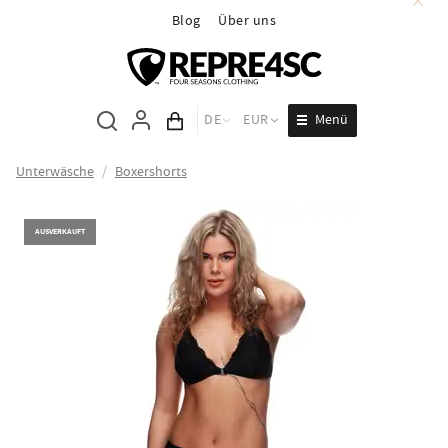
Blog
Über uns
Menü
DE
EUR
Inhalt des Wagens
Unterwäsche
/
Boxershorts
AUSVERKAUFT