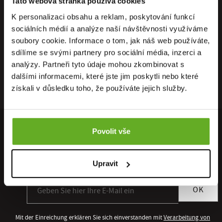
Tato webová stránka používá cookies
K personalizaci obsahu a reklam, poskytování funkcí
sociálních médií a analýze naší návštěvnosti využíváme
soubory cookie. Informace o tom, jak náš web používáte,
sdílíme se svými partnery pro sociální média, inzerci a
analýzy. Partneři tyto údaje mohou zkombinovat s
dalšími informacemi, které jste jim poskytli nebo které
získali v důsledku toho, že používáte jejich služby.
Povolit vše
MELDEN SIE SICH FÜR UNSEREN NEWSLETTER AN
Sie erhalten als Erster Zugang zu allen neuen Kollektionen und
Upravit
Sonderangeboten.
Anmeldung zum Newsletter
OK
Mit der Einreichung erklären Sie sich einverstanden mit
Verarbeitung von