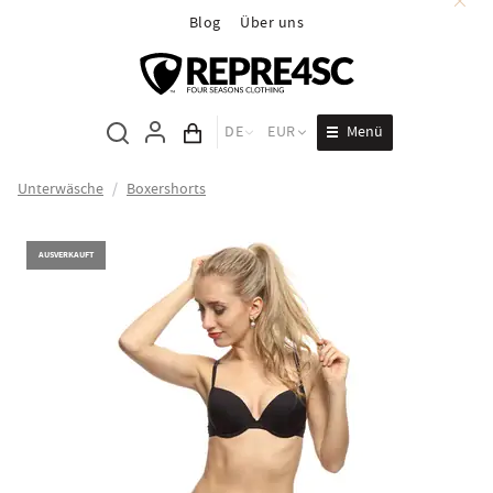
Blog
Über uns
Menü
DE
EUR
Inhalt des Wagens
Unterwäsche
/
Boxershorts
AUSVERKAUFT