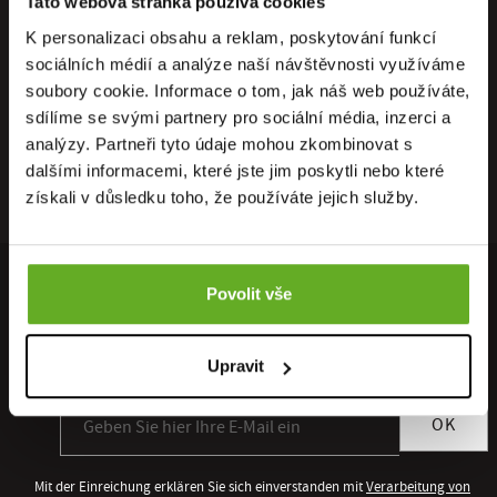
Tato webová stránka používá cookies
K personalizaci obsahu a reklam, poskytování funkcí
sociálních médií a analýze naší návštěvnosti využíváme
soubory cookie. Informace o tom, jak náš web používáte,
sdílíme se svými partnery pro sociální média, inzerci a
analýzy. Partneři tyto údaje mohou zkombinovat s
dalšími informacemi, které jste jim poskytli nebo které
získali v důsledku toho, že používáte jejich služby.
Povolit vše
MELDEN SIE SICH FÜR UNSEREN NEWSLETTER AN
Sie erhalten als Erster Zugang zu allen neuen Kollektionen und
Upravit
Sonderangeboten.
Anmeldung zum Newsletter
OK
Mit der Einreichung erklären Sie sich einverstanden mit
Verarbeitung von