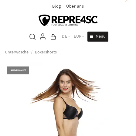
Blog
Über uns
Menü
DE
EUR
Inhalt des Wagens
Unterwäsche
/
Boxershorts
AUSVERKAUFT