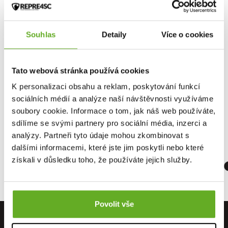
Souhlas
Detaily
Více o cookies
Boxershorts für Männer
REPRE4SC EXCLUSIVE...
Tato webová stránka používá cookies
15.96 €
K personalizaci obsahu a reklam, poskytování funkcí
sociálních médií a analýze naší návštěvnosti využíváme
soubory cookie. Informace o tom, jak náš web používáte,
Qualität. 
sdílíme se svými partnery pro sociální média, inzerci a
analýzy. Partneři tyto údaje mohou zkombinovat s
dalšími informacemi, které jste jim poskytli nebo které
získali v důsledku toho, že používáte jejich služby.
Povolit vše