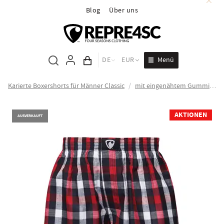
Blog
Über uns
Menü
DE
EUR
Inhalt des Wagens
Karierte Boxershorts für Männer Classic
/
mit eingenähtem Gummizug ALI
AKTIONEN
AUSVERKAUFT