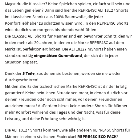
Magst du die Klassiker? Keine Spielchen spielen, einfach still sein und
das Leben genießen? Dann sind hier die REPRE4SC ALI 18127 Shorts
im klassischen Schnitt aus 100% Baumwolle, die jeder
Komfortliebhaber zu schätzen wissen wird. In den REPRE4SC Shorts
wirst du dich von morgens bis abends wohlfühlen
Die CLASSIC ALI Shorts für Männer sind ein bewährter Schnitt, den wir
in den mehr als 20 Jahren, in denen die Marke REPRE4SC auf dem
Markt ist, perfektioniert haben. Die ALI 18127 mShorts haben einen
eingenähten Gummibund
standardmäßig
, der sich dir in jeder
Situation anpasst.
5 Teile
Dank der
, aus denen sie bestehen, werden sie nie wieder
durchgeschnitten!
Mit den Shorts der tschechischen Marke REPRE4SC ist dir der Erfolg
garantiert! Keine peinlichen Situationen mehr, in denen du dich vor
deinen Freunden oder noch schlimmer, vor deinen Freundinnen
ausziehen musst! Außerdem bietet keine andere Shorts für Männer
mehr Komfort während des Tages und der Nacht, was für deine
Leistung und deine Erholung sehr wichtig ist...
Die ALI 18127 Shorts kommen, wie alle anderen REPRE4SC Shorts für
REPRE4SC ECO PACK
Männer, in einem stylischen Papierpixel
!