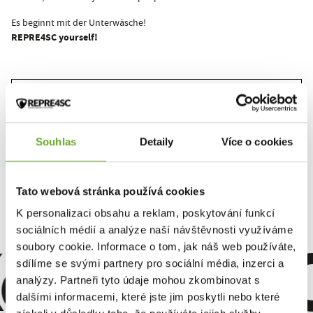
Es beginnt mit der Unterwäsche!
REPRE4SC yourself!
Dieses Produkt wurde noch nicht bewertet.
Um eine Bewertung hinzuzufügen, müssen Sie sich einloggen.
Souhlas
Detaily
Více o cookies
Bewerten Sie das Produkt
Tato webová stránka používá cookies
K personalizaci obsahu a reklam, poskytování funkcí
omfort. Qu
sociálních médií a analýze naší návštěvnosti využíváme
soubory cookie. Informace o tom, jak náš web používáte,
sdílíme se svými partnery pro sociální média, inzerci a
analýzy. Partneři tyto údaje mohou zkombinovat s
dalšími informacemi, které jste jim poskytli nebo které