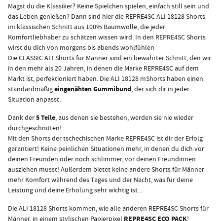
Magst du die Klassiker? Keine Spielchen spielen, einfach still sein und
das Leben genießen? Dann sind hier die REPRE4SC ALI 18128 Shorts
im klassischen Schnitt aus 100% Baumwolle, die jeder
Komfortliebhaber zu schätzen wissen wird. In den REPRE4SC Shorts
wirst du dich von morgens bis abends wohlfühlen
Die CLASSIC ALI Shorts für Männer sind ein bewährter Schnitt, den wir
in den mehr als 20 Jahren, in denen die Marke REPRE4SC auf dem
Markt ist, perfektioniert haben. Die ALI 18128 mShorts haben einen
eingenähten Gummibund
standardmäßig
, der sich dir in jeder
Situation anpasst.
5 Teile
Dank der
, aus denen sie bestehen, werden sie nie wieder
durchgeschnitten!
Mit den Shorts der tschechischen Marke REPRE4SC ist dir der Erfolg
garantiert! Keine peinlichen Situationen mehr, in denen du dich vor
deinen Freunden oder noch schlimmer, vor deinen Freundinnen
ausziehen musst! Außerdem bietet keine andere Shorts für Männer
mehr Komfort während des Tages und der Nacht, was für deine
Leistung und deine Erholung sehr wichtig ist...
Die ALI 18128 Shorts kommen, wie alle anderen REPRE4SC Shorts für
REPRE4SC ECO PACK
Männer, in einem stylischen Papierpixel
!