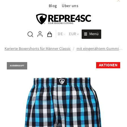
Blog
Über uns
Menü
DE
EUR
Inhalt des Wagens
Karierte Boxershorts für Männer Classic
/
mit eingenähtem Gummizug ALI
AKTIONEN
AUSVERKAUFT