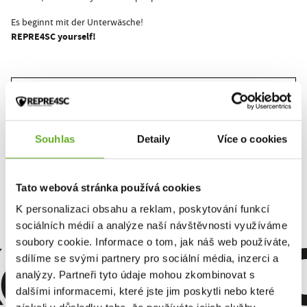
Es beginnt mit der Unterwäsche!
REPRE4SC yourself!
Dieses Produkt wurde noch nicht bewertet.
Um eine Bewertung hinzuzufügen, müssen Sie sich einloggen.
Souhlas
Detaily
Více o cookies
Bewerten Sie das Produkt
Tato webová stránka používá cookies
K personalizaci obsahu a reklam, poskytování funkcí
omfort. Qu
sociálních médií a analýze naší návštěvnosti využíváme
soubory cookie. Informace o tom, jak náš web používáte,
sdílíme se svými partnery pro sociální média, inzerci a
analýzy. Partneři tyto údaje mohou zkombinovat s
dalšími informacemi, které jste jim poskytli nebo které