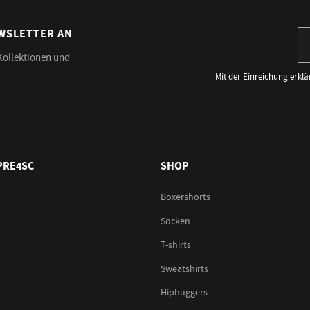
EWSLETTER AN
An
 Kollektionen und
Mit der Einreichung erklä
PRE4SC
SHOP
Boxershorts
Socken
T-shirts
Sweatshirts
Hiphuggers