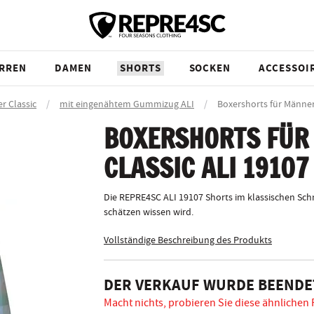
RREN
DAMEN
SHORTS
SOCKEN
ACCESSOI
r Classic
/
mit eingenähtem Gummizug ALI
/
Boxershorts für Männe
BOXERSHORTS FÜR
CLASSIC ALI 19107
Die REPRE4SC ALI 19107 Shorts im klassischen Sch
schätzen wissen wird.
Vollständige Beschreibung des Produkts
DER VERKAUF WURDE BEENDE
Macht nichts, probieren Sie diese ähnlichen