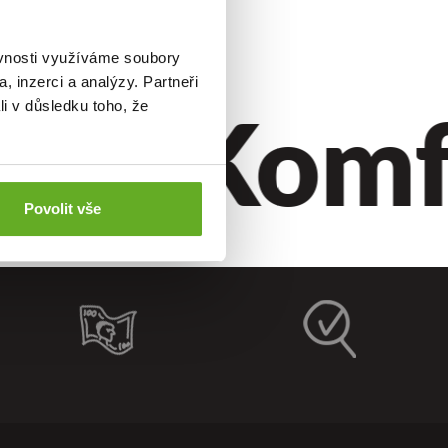
ěvnosti využíváme soubory
, inzerci a analýzy. Partneři
til.
Komfo
li v důsledku toho, že
Povolit vše