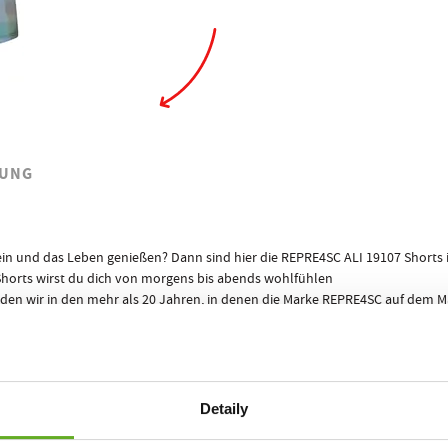
UNG
l sein und das Leben genießen? Dann sind hier die REPRE4SC ALI 19107 Shorts
Shorts wirst du dich von morgens bis abends wohlfühlen
, den wir in den mehr als 20 Jahren, in denen die Marke REPRE4SC auf dem Ma
in jeder Situation anpasst.
er durchgeschnitten!
Erfolg garantiert! Keine peinlichen Situationen mehr, in denen du dich vor
nner mehr Komfort während des Tages und der Nacht, was für deine Leistung
Detaily
REPRE4SC ECO PACK
ts für Männer, in einem stylischen Papierpixel
!