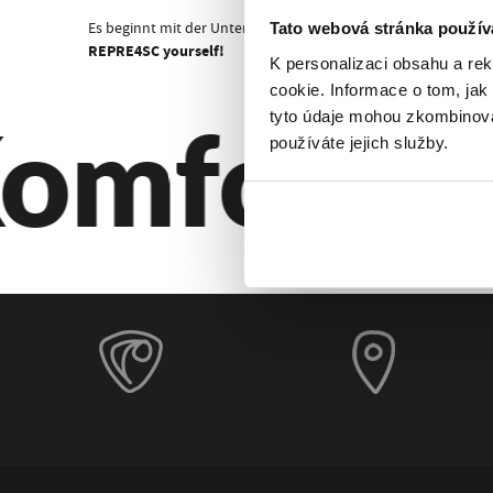
Es beginnt mit der Unterwäsche!
Tato webová stránka použív
REPRE4SC yourself!
K personalizaci obsahu a re
cookie. Informace o tom, jak
omfort. Qu
tyto údaje mohou zkombinovat
používáte jejich služby.