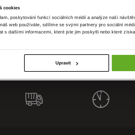
á cookies
klam, poskytování funkcí sociálních médií a analýze naší návšt
 náš web používáte, sdílíme se svými partnery pro sociální média
alität. S
 s dalšími informacemi, které jste jim poskytli nebo které získa
Upravit