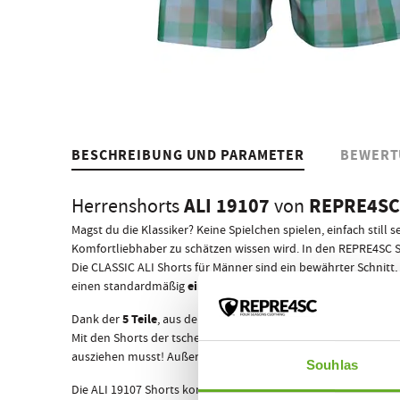
BESCHREIBUNG UND PARAMETER
BEWERT
ALI 19107
REPRE4SC
Herrenshorts
von
Magst du die Klassiker? Keine Spielchen spielen, einfach stil
Komfortliebhaber zu schätzen wissen wird. In den REPRE4SC 
Die CLASSIC ALI Shorts für Männer sind ein bewährter Schnitt
eingenähten Gummibund
einen standardmäßig
, der sich dir 
5 Teile
Dank der
, aus denen sie bestehen, werden sie nie wied
Mit den Shorts der tschechischen Marke REPRE4SC ist dir der 
ausziehen musst! Außerdem bietet keine andere Shorts für Mä
Souhlas
Die ALI 19107 Shorts kommen, wie alle anderen REPRE4SC Shor