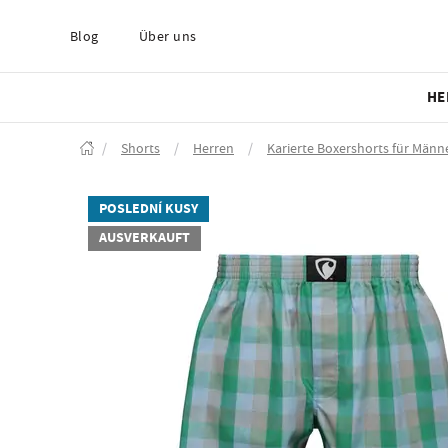
Blog
Über uns
HE
/
Shorts
/
Herren
/
Karierte Boxershorts für Männe
POSLEDNÍ KUSY
AUSVERKAUFT