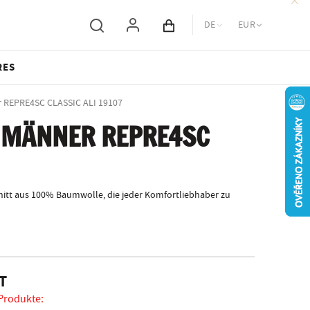
DE
EUR
Inhalt des Wagens
RES
r REPRE4SC CLASSIC ALI 19107
 MÄNNER REPRE4SC
nitt aus 100% Baumwolle, die jeder Komfortliebhaber zu
T
 Produkte: