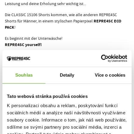
Leistung und deine Erholung sehr wichtig ist...
Die CLASSIC 15106 Shorts kommen, wie alle anderen REPRE4SC
REPRE4SC ECO
Shorts für Männer, in einem stylischen Papierpixel
PACK
!
Es beginnt mit der Unterwäsche!
REPRE4SC yourself!
Dieses Produkt wurde noch nicht bewertet.
Souhlas
Detaily
Více o cookies
Um eine Bewertung hinzuzufügen, müssen Sie sich einloggen.
Tato webová stránka používá cookies
K personalizaci obsahu a reklam, poskytování funkcí
Bewerten Sie das Produkt
sociálních médií a analýze naší návštěvnosti využíváme
soubory cookie. Informace o tom, jak náš web používáte,
sdílíme se svými partnery pro sociální média, inzerci a