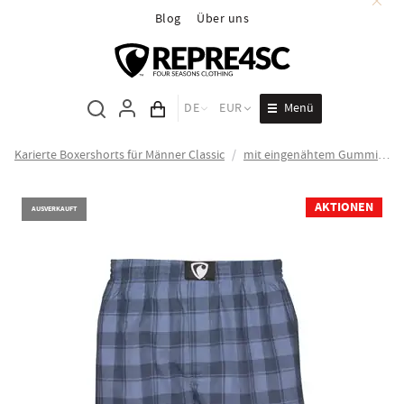
Blog
Über uns
Menü
DE
EUR
Inhalt des Wagens
Karierte Boxershorts für Männer Classic
/
mit eingenähtem Gummizug ALI
AKTIONEN
AUSVERKAUFT