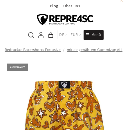
Blog
Über uns
Menü
DE
EUR
Inhalt des Wagens
Bedruckte Boxershorts Exclusive
/
mit eingenähtem Gummizug ALI
AUSVERKAUFT