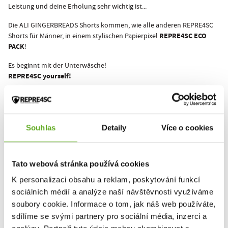
Leistung und deine Erholung sehr wichtig ist...
Die ALI GINGERBREADS Shorts kommen, wie alle anderen REPRE4SC
REPRE4SC ECO
Shorts für Männer, in einem stylischen Papierpixel
PACK
!
Es beginnt mit der Unterwäsche!
REPRE4SC yourself!
Dieses Produkt wurde noch nicht bewertet.
Souhlas
Detaily
Více o cookies
Um eine Bewertung hinzuzufügen, müssen Sie sich einloggen.
Tato webová stránka používá cookies
K personalizaci obsahu a reklam, poskytování funkcí
Bewerten Sie das Produkt
sociálních médií a analýze naší návštěvnosti využíváme
soubory cookie. Informace o tom, jak náš web používáte,
sdílíme se svými partnery pro sociální média, inzerci a