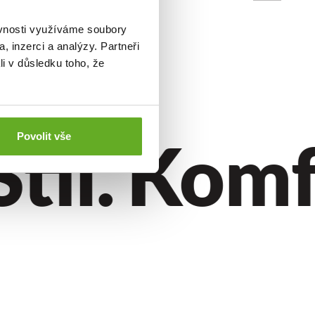
ěvnosti využíváme soubory
, inzerci a analýzy. Partneři
li v důsledku toho, že
til.
Komfor
Povolit vše