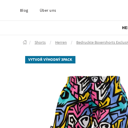
Blog
Über uns
HE
/
Shorts
/
Herren
/
Bedruckte Boxershorts Exclusi
VYTVOŘ VÝHODNÝ 3PACK