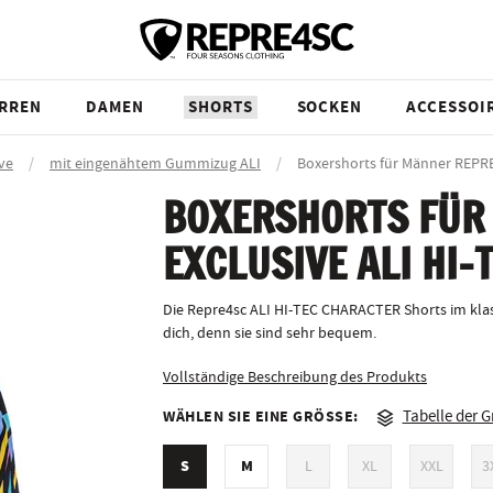
RREN
DAMEN
SHORTS
SOCKEN
ACCESSOI
ve
/
mit eingenähtem Gummizug ALI
/
Boxershorts für Männer REP
BOXERSHORTS FÜR
EXCLUSIVE ALI HI
Die Repre4sc ALI HI-TEC CHARACTER Shorts im klas
dich, denn sie sind sehr bequem.
Vollständige Beschreibung des Produkts
WÄHLEN SIE EINE GRÖSSE:
Tabelle der 
S
M
L
XL
XXL
3