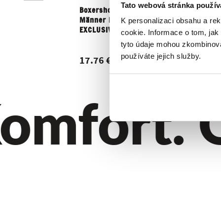
Tato webová stránka použív
Boxershorts für
K personalizaci obsahu a re
Männer REPRE4SC
EXCLUSIVE...
cookie. Informace o tom, jak
tyto údaje mohou zkombinovat
používáte jejich služby.
17.76 €
mfort. Qu