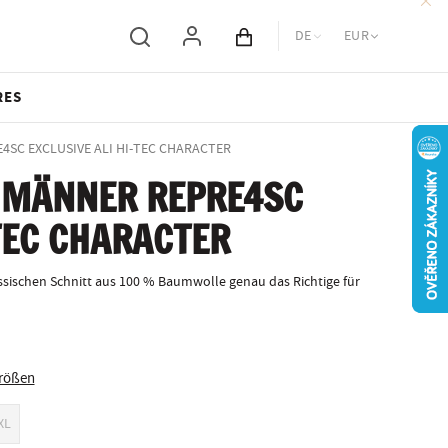
DE
EUR
Inhalt des Wagens
RES
RE4SC EXCLUSIVE ALI HI-TEC CHARACTER
 MÄNNER REPRE4SC
-TEC CHARACTER
sischen Schnitt aus 100 % Baumwolle genau das Richtige für
Größen
XL