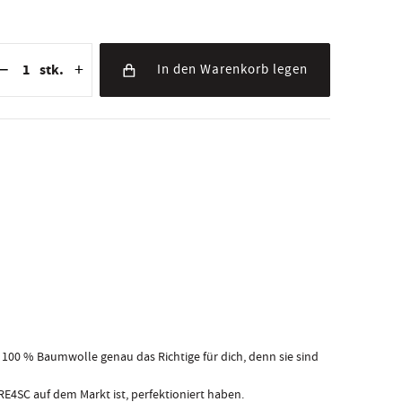
eduzierung der Menge
nzahl der Stücke
Erhöhung der Menge
−
+
stk.
In den Warenkorb legen
00 % Baumwolle genau das Richtige für dich, denn sie sind
PRE4SC auf dem Markt ist, perfektioniert haben.