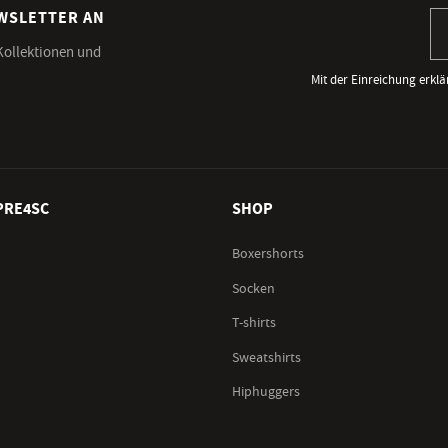
EWSLETTER AN
An
 Kollektionen und
Mit der Einreichung erklä
PRE4SC
SHOP
Boxershorts
Socken
T-shirts
Sweatshirts
Hiphuggers