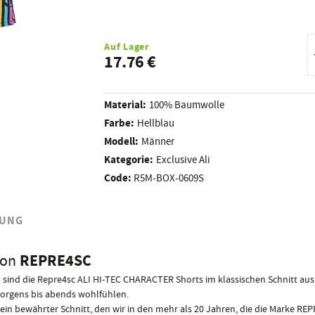
R
A
Auf Lager
17.76 €
Material:
100% Baumwolle
Farbe:
Hellblau
Modell:
Männer
Kategorie:
Exclusive Ali
Code:
R5M-BOX-0609S
UNG
REPRE4SC
von
nd die Repre4sc ALI HI-TEC CHARACTER Shorts im klassischen Schnitt aus 1
morgens bis abends wohlfühlen.
, ein bewährter Schnitt, den wir in den mehr als 20 Jahren, die die Marke RE