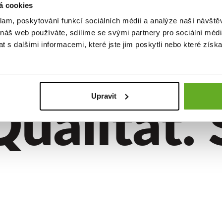
á cookies
klam, poskytování funkcí sociálních médií a analýze naší návšt
 náš web používáte, sdílíme se svými partnery pro sociální média
 s dalšími informacemi, které jste jim poskytli nebo které získa
alität. S
Upravit