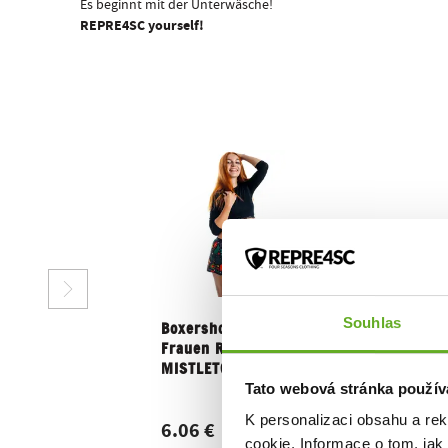
Es beginnt mit der Unterwäsche!
REPRE4SC yourself!
Souhlas
Boxershorts für
Frauen REPRE4SC
MISTLETOE
Tato webová stránka použív
K personalizaci obsahu a re
6.06 €
cookie. Informace o tom, jak