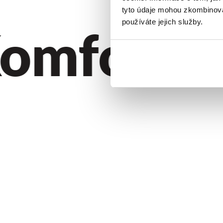
tyto údaje mohou zkombinovat
mfort. Qu
používáte jejich služby.