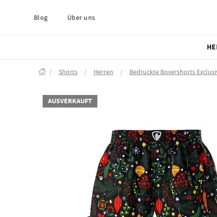
Blog
Über uns
HE
/
Shorts
/
Herren
/
Bedruckte Boxershorts Exclusi
AUSVERKAUFT