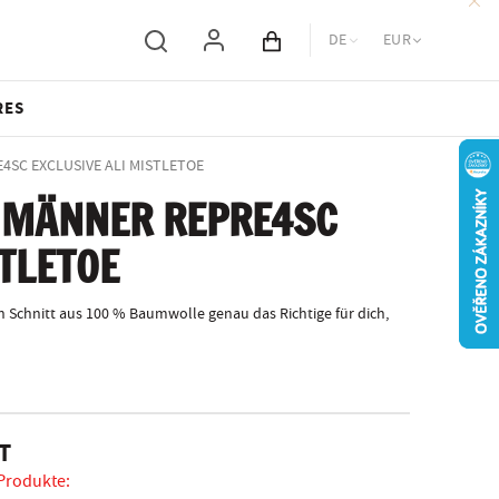
DE
EUR
Inhalt des Wagens
RES
E4SC EXCLUSIVE ALI MISTLETOE
 MÄNNER REPRE4SC
STLETOE
 Schnitt aus 100 % Baumwolle genau das Richtige für dich,
T
 Produkte: