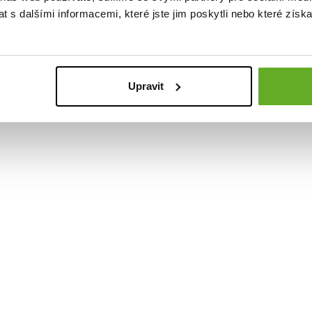
 s dalšími informacemi, které jste jim poskytli nebo které získa
alität. S
Upravit