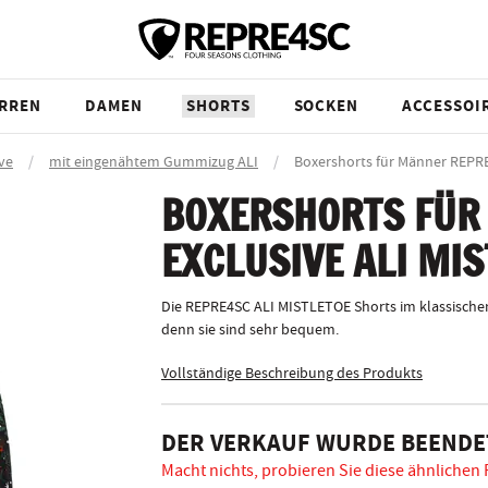
RREN
DAMEN
SHORTS
SOCKEN
ACCESSOI
ve
/
mit eingenähtem Gummizug ALI
/
Boxershorts für Männer REPR
BOXERSHORTS FÜR
EXCLUSIVE ALI MI
Die REPRE4SC ALI MISTLETOE Shorts im klassischen
denn sie sind sehr bequem.
Vollständige Beschreibung des Produkts
DER VERKAUF WURDE BEENDE
Macht nichts, probieren Sie diese ähnlichen