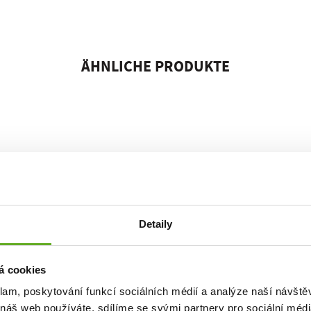
ÄHNLICHE PRODUKTE
Detaily
á cookies
klam, poskytování funkcí sociálních médií a analýze naší návšt
 náš web používáte, sdílíme se svými partnery pro sociální média