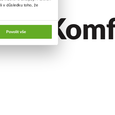
li v důsledku toho, že
til.
Komfor
Povolit vše