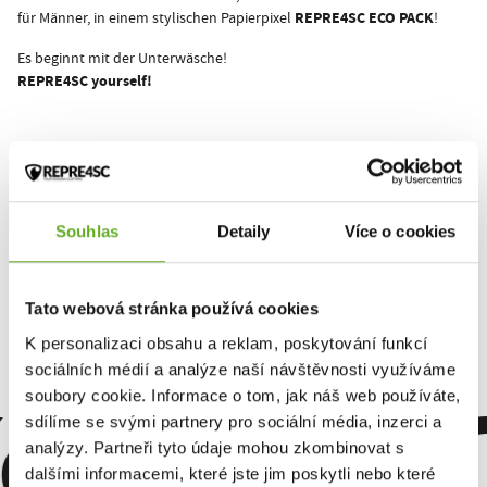
REPRE4SC ECO PACK
für Männer, in einem stylischen Papierpixel
!
Es beginnt mit der Unterwäsche!
REPRE4SC yourself!
Dieses Produkt wurde noch nicht bewertet.
Um eine Bewertung hinzuzufügen, müssen Sie sich einloggen.
Souhlas
Detaily
Více o cookies
Bewerten Sie das Produkt
Tato webová stránka používá cookies
K personalizaci obsahu a reklam, poskytování funkcí
sociálních médií a analýze naší návštěvnosti využíváme
omfort. Qu
soubory cookie. Informace o tom, jak náš web používáte,
sdílíme se svými partnery pro sociální média, inzerci a
analýzy. Partneři tyto údaje mohou zkombinovat s
dalšími informacemi, které jste jim poskytli nebo které