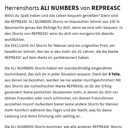
ALI NUMBERS
REPRE4SC
Herrenshorts
von
Willst du Spaß haben und das Leben bequem genießen? Dann sind
die REPRE4SC ALI NUMBERS Shorts im klassischen Schnitt aus 100 %
Baumwolle genau das Richtige für dich, denn sie sind sehr bequem. In
den Shorts von REPRE4SC wirst du dich von morgens bis abends
wohlfühlen.
Die EXCLUSIVE ALI Shorts für Männer sind ein origineller Print, ein
bewährter Schnitt, den wir in den mehr als 20 Jahren, die die Marke
REPRE4SC auf dem Markt ist, perfektioniert haben.
Die ALI NUMBERS Shorts haben ein standardmäßig eingenähtes
5 Teile
Gummiband, das sich dir in jeder Situation anpasst. Dank der
,
aus denen sie bestehen, werden sie nie wieder durchgeschnitten! Mit
den Shorts der tschechischen Marke REPRE4SC ist dir der Erfolg
garantiert! Keine peinlichen Situationen mehr, in denen du dich vor
deinen Freunden oder noch schlimmer, vor deinen Freundinnen
ausziehen musst! Außerdem bietet keine andere Shorts für Männer
mehr Komfort während des Tages und der Nacht, was für deine
Leistung und deine Erholung sehr wichtig ist...
Die ALI NUMBERS Shorts kommen, wie alle anderen REPRE4SC Shorts