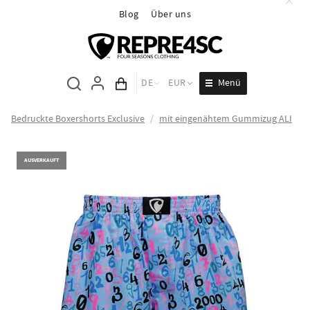
Blog
Über uns
Menü
DE
EUR
Inhalt des Wagens
Bedruckte Boxershorts Exclusive
/
mit eingenähtem Gummizug ALI
AUSVERKAUFT