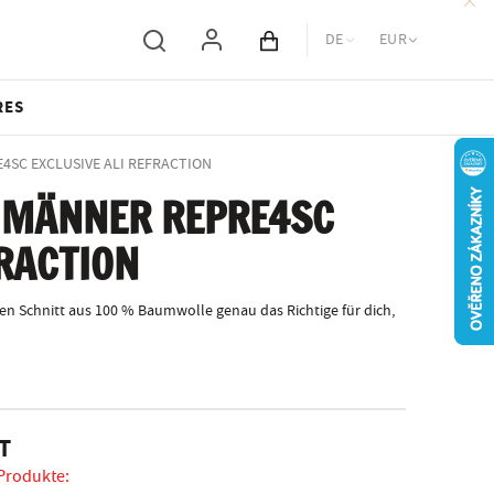
DE
EUR
Inhalt des Wagens
RES
RE4SC EXCLUSIVE ALI REFRACTION
 MÄNNER REPRE4SC
FRACTION
n Schnitt aus 100 % Baumwolle genau das Richtige für dich,
T
 Produkte: