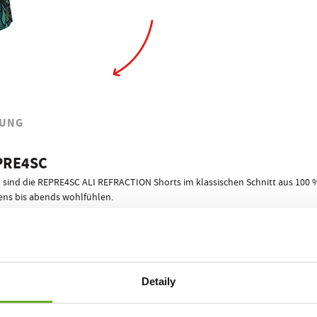
UNG
PRE4SC
ind die REPRE4SC ALI REFRACTION Shorts im klassischen Schnitt aus 100 % 
ens bis abends wohlfühlen.
, ein bewährter Schnitt, den wir in den mehr als 20 Jahren, die die Marke RE
5 Teile
tes Gummiband, das sich dir in jeder Situation anpasst. Dank der
, 
RE4SC ist dir der Erfolg garantiert! Keine peinlichen Situationen mehr, in
ndere Shorts für Männer mehr Komfort während des Tages und der Nacht, wa
Detaily
REPRE4SC ECO PACK
 Shorts für Männer, in einem stylischen Papierpixel