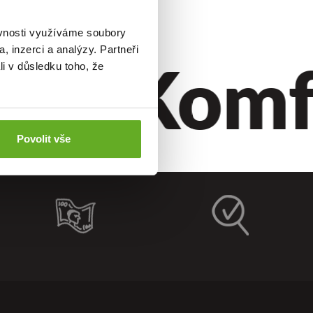
ěvnosti využíváme soubory
til.
Komfor
, inzerci a analýzy. Partneři
li v důsledku toho, že
Povolit vše