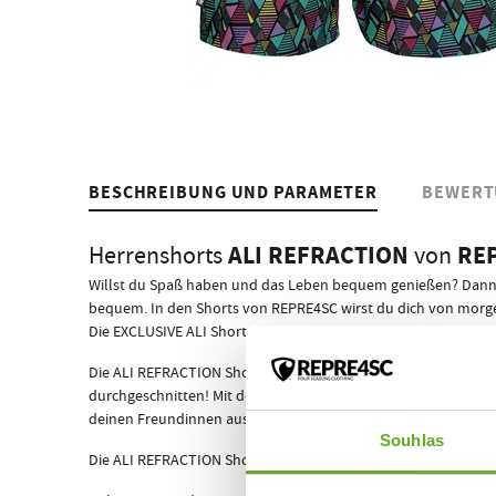
BESCHREIBUNG UND PARAMETER
BEWERT
ALI REFRACTION
RE
Herrenshorts
von
Willst du Spaß haben und das Leben bequem genießen? Dann s
bequem. In den Shorts von REPRE4SC wirst du dich von morg
Die EXCLUSIVE ALI Shorts für Männer sind ein origineller Print
Die ALI REFRACTION Shorts haben ein standardmäßig eingenäh
durchgeschnitten! Mit den Shorts der tschechischen Marke REP
deinen Freundinnen ausziehen musst! Außerdem bietet keine a
Souhlas
Die ALI REFRACTION Shorts kommen, wie alle anderen REPRE4SC