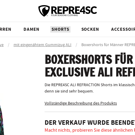
RREN
DAMEN
SHORTS
SOCKEN
ACCESSOI
ve
/
mit eingenähtem Gummizug ALI
/
Boxershorts für Männer REP
BOXERSHORTS FÜR
EXCLUSIVE ALI RE
Die REPRE4SC ALI REFRACTION Shorts im klassische
denn sie sind sehr bequem.
Vollständige Beschreibung des Produkts
DER VERKAUF WURDE BEENDE
Macht nichts, probieren Sie diese ähnlichen