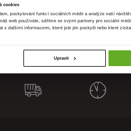
á cookies
klam, poskytování funkcí sociálních médií a analýze naší návšt
alität. S
 náš web používáte, sdílíme se svými partnery pro sociální média
 s dalšími informacemi, které jste jim poskytli nebo které získa
Upravit