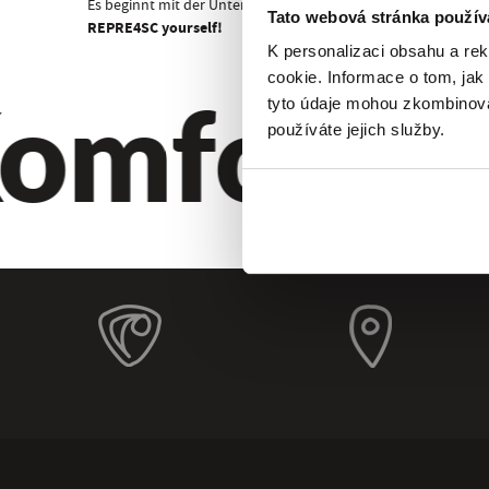
Es beginnt mit der Unterwäsche!
Tato webová stránka použív
REPRE4SC yourself!
K personalizaci obsahu a re
omfort. Qu
cookie. Informace o tom, jak
tyto údaje mohou zkombinovat
používáte jejich služby.