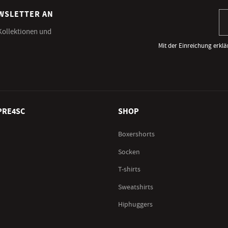
EWSLETTER AN
An
 Kollektionen und
Mit der Einreichung erklä
PRE4SC
SHOP
Boxershorts
Socken
T-shirts
Sweatshirts
Hiphuggers