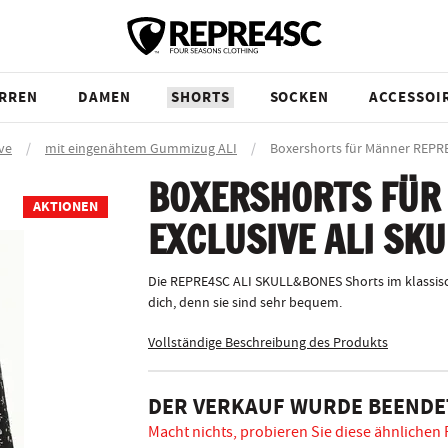
RREN
DAMEN
SHORTS
SOCKEN
ACCESSOI
ve
/
mit eingenähtem Gummizug ALI
/
Boxershorts für Männer REP
BOXERSHORTS FÜR
AKTIONEN
EXCLUSIVE ALI SK
Die REPRE4SC ALI SKULL&BONES Shorts im klassisc
dich, denn sie sind sehr bequem.
Vollständige Beschreibung des Produkts
DER VERKAUF WURDE BEENDE
Macht nichts, probieren Sie diese ähnlichen