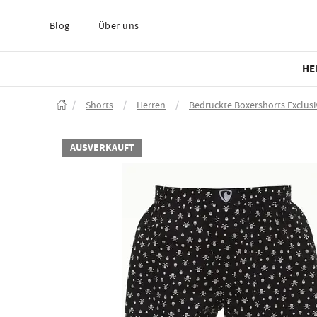
Blog
Über uns
HE
/
Shorts
/
Herren
/
Bedruckte Boxershorts Exclusi
AUSVERKAUFT