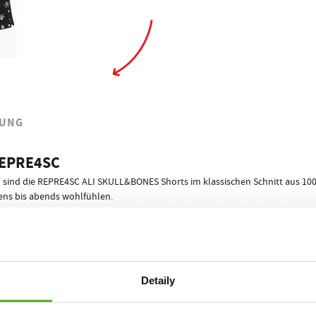
UNG
EPRE4SC
ind die REPRE4SC ALI SKULL&BONES Shorts im klassischen Schnitt aus 100 %
ens bis abends wohlfühlen.
, ein bewährter Schnitt, den wir in den mehr als 20 Jahren, die die Marke RE
5 Teile
htes Gummiband, das sich dir in jeder Situation anpasst. Dank der
RE4SC ist dir der Erfolg garantiert! Keine peinlichen Situationen mehr, in
ndere Shorts für Männer mehr Komfort während des Tages und der Nacht, wa
Detaily
REPRE4SC ECO PA
SC Shorts für Männer, in einem stylischen Papierpixel