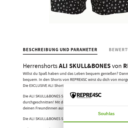
BESCHREIBUNG UND PARAMETER
BEWERT
ALI SKULL&BONES
R
Herrenshorts
von
Willst du Spaß haben und das Leben bequem genießen? Dann s
bequem. In den Shorts von REPRE4SC wirst du dich von morg
Die EXCLUSIVE ALI Shorts für Männer sind ein origineller Print
Die ALI SKULL&BONES Shorts haben ein standardmäßig eingenä
durchgeschnitten! Mit den Shorts der tschechischen Marke REP
deinen Freundinnen ausziehen musst! Außerdem bietet keine a
Souhlas
Die ALI SKULL&BONES Shorts kommen, wie alle anderen REPRE4