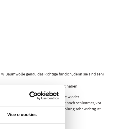
 Baumwolle genau das Richtige für dich, denn sie sind sehr
PRE4SC auf dem Markt ist, perfektioniert haben.
, aus denen sie bestehen, werden sie nie wieder
 denen du dich vor deinen Freunden oder noch schlimmer, vor
s für deine Leistung und deine Erholung sehr wichtig ist...
Více o cookies
CK
!