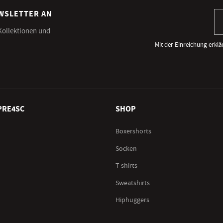
EWSLETTER AN
An
 Kollektionen und
Mit der Einreichung erklä
PRE4SC
SHOP
Boxershorts
Socken
T-shirts
Sweatshirts
Hiphuggers