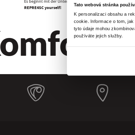
Es beginnt mit der Unterwäsche!
Tato webová stránka použív
REPRE4SC yourself!
K personalizaci obsahu a re
omfort. Qu
cookie. Informace o tom, jak
tyto údaje mohou zkombinovat
používáte jejich služby.