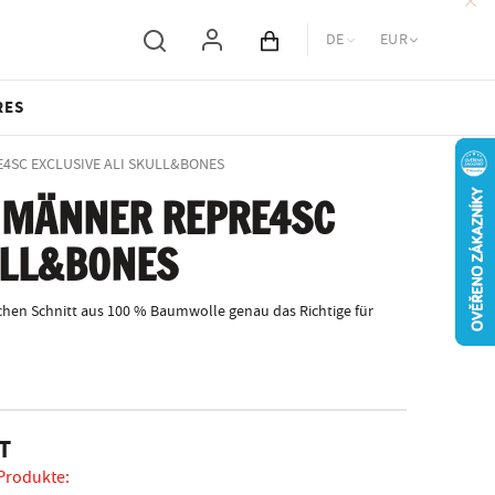
DE
EUR
Inhalt des Wagens
RES
RE4SC EXCLUSIVE ALI SKULL&BONES
 MÄNNER REPRE4SC
ULL&BONES
hen Schnitt aus 100 % Baumwolle genau das Richtige für
T
 Produkte: