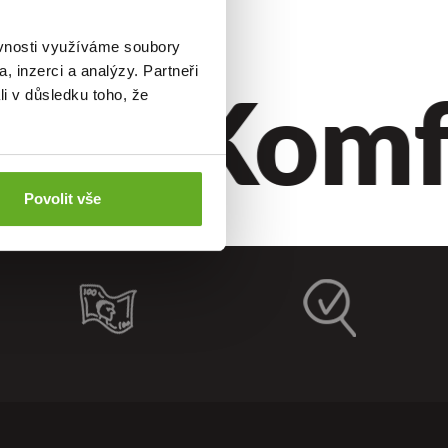
ěvnosti využíváme soubory
til.
Komfo
, inzerci a analýzy. Partneři
li v důsledku toho, že
Povolit vše