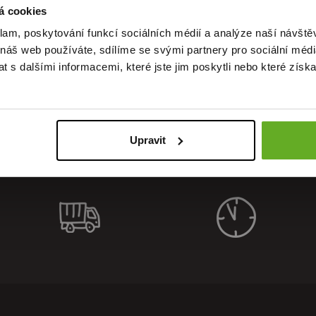
á cookies
klam, poskytování funkcí sociálních médií a analýze naší návšt
alität. S
 náš web používáte, sdílíme se svými partnery pro sociální média
 s dalšími informacemi, které jste jim poskytli nebo které získa
Upravit