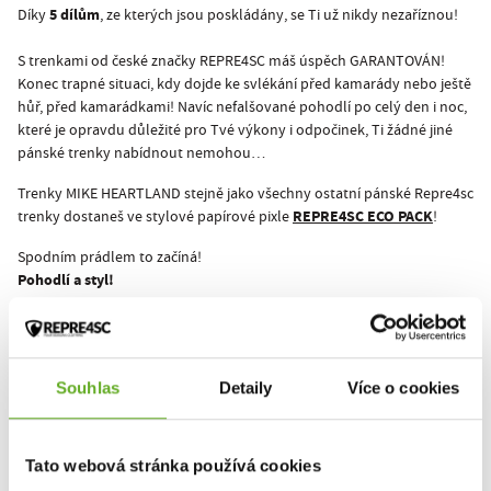
5 dílům
Díky
, ze kterých jsou poskládány, se Ti už nikdy nezaříznou!
S trenkami od české značky REPRE4SC máš úspěch GARANTOVÁN!
Konec trapné situaci, kdy dojde ke svlékání před kamarády nebo ještě
hůř, před kamarádkami! Navíc nefalšované pohodlí po celý den i noc,
které je opravdu důležité pro Tvé výkony i odpočinek, Ti žádné jiné
pánské trenky nabídnout nemohou…
Trenky MIKE HEARTLAND stejně jako všechny ostatní pánské Repre4sc
REPRE4SC ECO PACK
trenky dostaneš ve stylové papírové pixle
!
Spodním prádlem to začíná!
Pohodlí a styl!
Lifestyle fotky do lookbooku a doplňkové fotky trenek MIKE
HEARTLAND pro nás nafotili naši streetfoto parťáci
Ondra Duffek
a
Onder Šustík
.
Souhlas
Detaily
Více o cookies
Zajímá Tě vývoj ceny u MIKE HEARTLAND? Mrkni na
historii
.
Tato webová stránka používá cookies