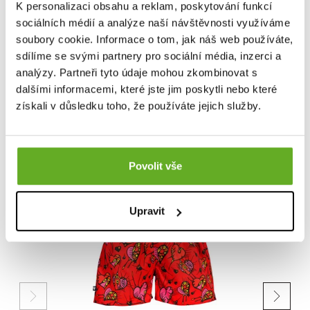
Dieses Produkt wurde noch nicht bewertet.
K personalizaci obsahu a reklam, poskytování funkcí
sociálních médií a analýze naší návštěvnosti využíváme
Um eine Bewertung hinzuzufügen, müssen Sie sich einloggen.
soubory cookie. Informace o tom, jak náš web používáte,
sdílíme se svými partnery pro sociální média, inzerci a
analýzy. Partneři tyto údaje mohou zkombinovat s
dalšími informacemi, které jste jim poskytli nebo které
Bewerten Sie das Produkt
získali v důsledku toho, že používáte jejich služby.
ÄHNLICHE PRODUKTE
Povolit vše
Upravit