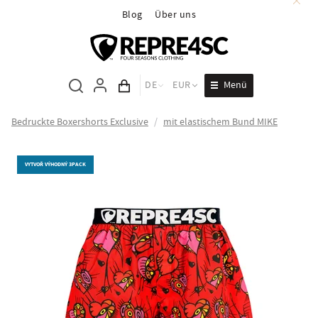
Blog
Über uns
Menü
DE
EUR
Inhalt des Wagens
Bedruckte Boxershorts Exclusive
/
mit elastischem Bund MIKE
VYTVOŘ VÝHODNÝ 3PACK