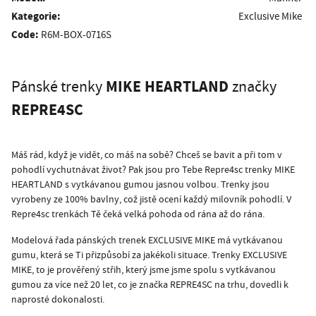
Kategorie:
Exclusive Mike
Code:
R6M-BOX-0716S
MIKE HEARTLAND
Pánské trenky
značky
REPRE4SC
Máš rád, když je vidět, co máš na sobě? Chceš se bavit a při tom v
pohodlí vychutnávat život? Pak jsou pro Tebe Repre4sc trenky MIKE
HEARTLAND s vytkávanou gumou jasnou volbou. Trenky jsou
vyrobeny ze 100% bavlny, což jistě ocení každý milovník pohodlí. V
Repre4sc trenkách Tě čeká velká pohoda od rána až do rána.
Modelová řada pánských trenek EXCLUSIVE MIKE má vytkávanou
gumu, která se Ti přizpůsobí za jakékoli situace. Trenky EXCLUSIVE
MIKE, to je prověřený střih, který jsme jsme spolu s vytkávanou
gumou za více než 20 let, co je značka REPRE4SC na trhu, dovedli k
naprosté dokonalosti.