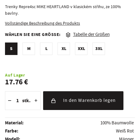
Trenky Repre4sc MIKE HEARTLAND v klasickém střihu, ze 100%
bavlny.
Vollständige Beschreibung des Produkts
WÄHLEN SIE EINE GRÖSSE:
Tabelle der Größen
S
M
L
XL
XXL
3XL
Auf Lager
17.76 €
Reduzierung der Menge
Anzahl der Stücke
Erhöhung der Menge
−
+
stk.
In den Warenkorb legen
Material:
100% Baumwolle
Farbe:
Weiß Rot
Modell:
Männer