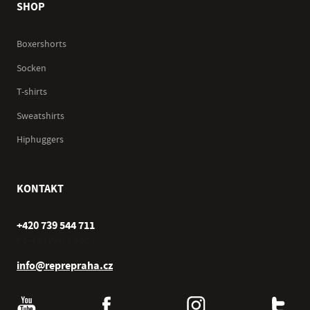
SHOP
Boxershorts
Socken
T-shirts
Sweatshirts
Hiphuggers
KONTAKT
+420 739 544 711
Po–Pá (10–17 hod.)
info@reprepraha.cz