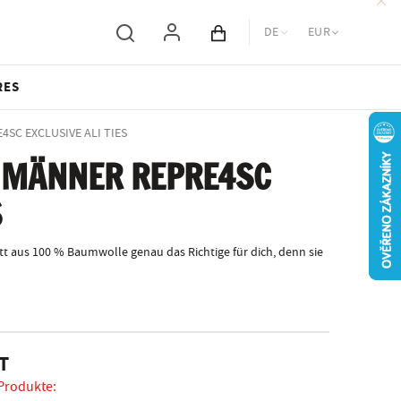
DE
EUR
Inhalt des Wagens
RES
E4SC EXCLUSIVE ALI TIES
 MÄNNER REPRE4SC
S
tt aus 100 % Baumwolle genau das Richtige für dich, denn sie
T
 Produkte: