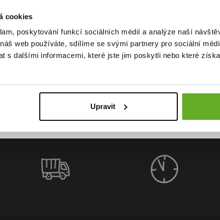
á cookies
klam, poskytování funkcí sociálních médií a analýze naší návšt
alität. S
 náš web používáte, sdílíme se svými partnery pro sociální média
 s dalšími informacemi, které jste jim poskytli nebo které získa
Upravit