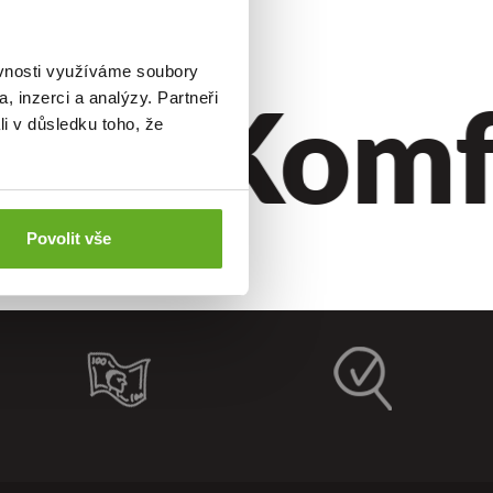
ěvnosti využíváme soubory
til.
Komfor
, inzerci a analýzy. Partneři
li v důsledku toho, že
Povolit vše