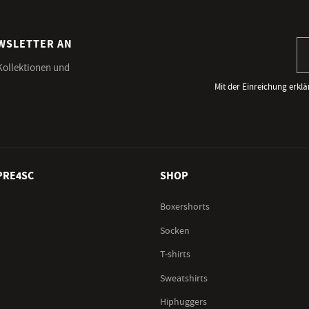
EWSLETTER AN
An
 Kollektionen und
Mit der Einreichung erklä
PRE4SC
SHOP
Boxershorts
Socken
T-shirts
Sweatshirts
Hiphuggers