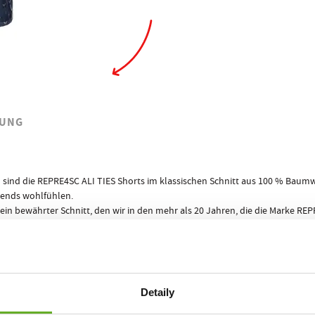
UNG
nd die REPRE4SC ALI TIES Shorts im klassischen Schnitt aus 100 % Baumwol
bends wohlfühlen.
, ein bewährter Schnitt, den wir in den mehr als 20 Jahren, die die Marke RE
5 Teile
iband, das sich dir in jeder Situation anpasst. Dank der
, aus denen
lg garantiert! Keine peinlichen Situationen mehr, in denen du dich vor de
nner mehr Komfort während des Tages und der Nacht, was für deine Leistung
REPRE4SC ECO PACK
 für Männer, in einem stylischen Papierpixel
!
Detaily