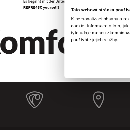
Es beginnt mit der Unterwäsche!
REPRE4SC yourself!
Tato webová stránka použív
K personalizaci obsahu a re
omfort. Qu
cookie. Informace o tom, jak
tyto údaje mohou zkombinovat
používáte jejich služby.