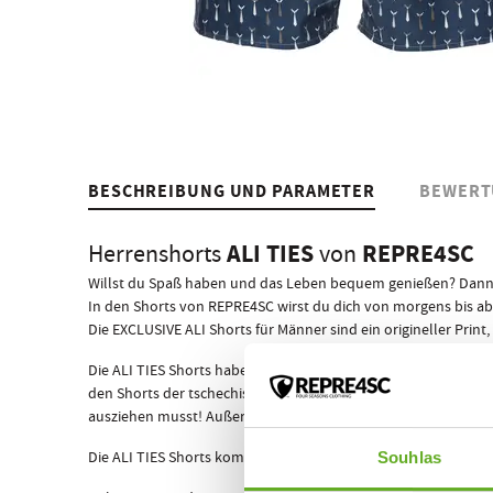
BESCHREIBUNG UND PARAMETER
BEWERT
ALI TIES
REPRE4SC
Herrenshorts
von
Willst du Spaß haben und das Leben bequem genießen? Dann si
In den Shorts von REPRE4SC wirst du dich von morgens bis a
Die EXCLUSIVE ALI Shorts für Männer sind ein origineller Print
Die ALI TIES Shorts haben ein standardmäßig eingenähtes Gumm
den Shorts der tschechischen Marke REPRE4SC ist dir der Erfo
ausziehen musst! Außerdem bietet keine andere Shorts für Mä
Die ALI TIES Shorts kommen, wie alle anderen REPRE4SC Shorts
Souhlas