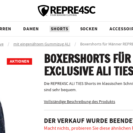
RREN
DAMEN
SHORTS
SOCKEN
ACCESSOI
ve
/
mit eingenähtem Gummizug ALI
/
Boxershorts für Männer REPR
BOXERSHORTS FÜR
AKTIONEN
EXCLUSIVE ALI TIE
Die REPRE4SC ALI TIES Shorts im klassischen Schni
sind sehr bequem.
Vollständige Beschreibung des Produkts
DER VERKAUF WURDE BEENDE
Macht nichts, probieren Sie diese ähnlichen