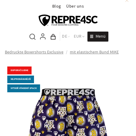
Blog
Über uns
Menü
DE
EUR
Inhalt des Wagens
Bedruckte Boxershorts Exclusive
/
mit elastischem Bund MIKE
DOPORUČUJEME
NEJPRODÁVANĚJŠÍ
VYTVOŘ VÝHODNÝ 3PACK