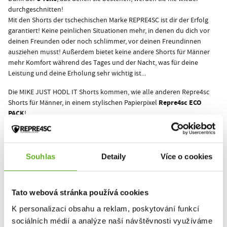
durchgeschnitten!
Mit den Shorts der tschechischen Marke REPRE4SC ist dir der Erfolg
garantiert! Keine peinlichen Situationen mehr, in denen du dich vor
deinen Freunden oder noch schlimmer, vor deinen Freundinnen
ausziehen musst! Außerdem bietet keine andere Shorts für Männer
mehr Komfort während des Tages und der Nacht, was für deine
Leistung und deine Erholung sehr wichtig ist...
Die MIKE JUST HODL IT Shorts kommen, wie alle anderen Repre4sc
Repre4sc ECO
Shorts für Männer, in einem stylischen Papierpixel
PACK
!
Es beginnt mit der Unterwäsche!
Komfort und Stil!
Souhlas
Detaily
Více o cookies
Dieses Produkt wurde noch nicht bewertet.
Tato webová stránka používá cookies
Um eine Bewertung hinzuzufügen, müssen Sie sich einloggen.
K personalizaci obsahu a reklam, poskytování funkcí
sociálních médií a analýze naší návštěvnosti využíváme