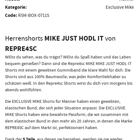
Kategorie:
Exclusive Mike
Code:
R5M-BOX-0711S
MIKE JUST HODL IT
Herrenshorts
von
REPRE4SC
Willst du sehen, was du trägst? Willst du Spaß haben und das Leben
bequem genießen? Dann sind die Repre4sc MIKE MIKE JUST HODL IT
Shorts mit einem gewebten Gummiband die klare Wahl für dich. Die
Shorts sind aus 100% Baumwolle, was jeder Komfortliebhaber zu
schätzen weiß. In den Repre4sc Shorts wirst du dich von morgens bis
abends wohlfühlen.
Die EXCLUSIVE MIKE Shorts für Männer haben einen gewebten,
elastischen Bund, der sich jeder Situation anpasst. Die EXCLUSIVE
MIKE Shorts haben eine bewährte Passform, die wir zusammen mit
dem elastischen Bund in den mehr als 20 Jahren, in denen die Marke
REPRE4SC auf dem Markt ist, perfektioniert haben.
5 Teile
Dank der
, aus denen sie bestehen, werden sie nie wieder