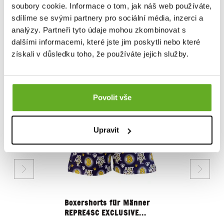
soubory cookie. Informace o tom, jak náš web používáte,
sdílíme se svými partnery pro sociální média, inzerci a
Bewerten Sie das Produkt
analýzy. Partneři tyto údaje mohou zkombinovat s
dalšími informacemi, které jste jim poskytli nebo které
získali v důsledku toho, že používáte jejich služby.
ÄHNLICHE PRODUKTE
Povolit vše
Upravit
Boxershorts für Männer
REPRE4SC EXCLUSIVE...