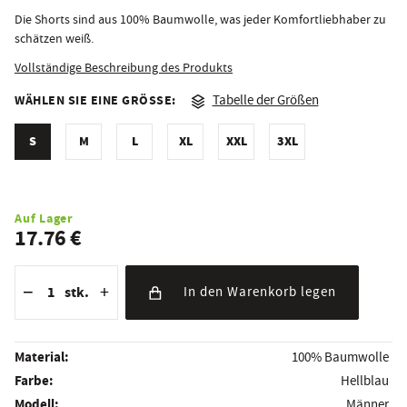
Die Shorts sind aus 100% Baumwolle, was jeder Komfortliebhaber zu
schätzen weiß.
Vollständige Beschreibung des Produkts
WÄHLEN SIE EINE GRÖSSE:
Tabelle der Größen
S
M
L
XL
XXL
3XL
Auf Lager
17.76 €
Reduzierung der Menge
Anzahl der Stücke
Erhöhung der Menge
−
+
stk.
In den Warenkorb legen
Material:
100% Baumwolle
Farbe:
Hellblau
Modell:
Männer