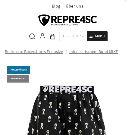
Blog
Über uns
Menü
DE
EUR
Inhalt des Wagens
Bedruckte Boxershorts Exclusive
/
mit elastischem Bund MIKE
POSLEDNÍ KUSY
AUSVERKAUFT