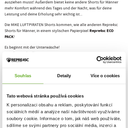
ausziehen musst! Außerdem bietet keine andere Shorts für Männer
mehr Komfort während des Tages und der Nacht, was für deine
Leistung und deine Erholung sehr wichtig ist...
Die MIKE LUFTPIRATEN Shorts kommen, wie alle anderen Repre4sc
Repre4sc ECO
Shorts für Männer, in einem stylischen Papierpixel
PACK
!
Es beginnt mit der Unterwäsche!
Komfort und Stil!
Souhlas
Detaily
Více o cookies
Dieses Produkt wurde noch nicht bewertet.
Um eine Bewertung hinzuzufügen, müssen Sie sich einloggen.
Tato webová stránka používá cookies
K personalizaci obsahu a reklam, poskytování funkcí
sociálních médií a analýze naší návštěvnosti využíváme
Bewerten Sie das Produkt
soubory cookie. Informace o tom, jak náš web používáte,
sdílíme se svými partnery pro sociální média, inzerci a