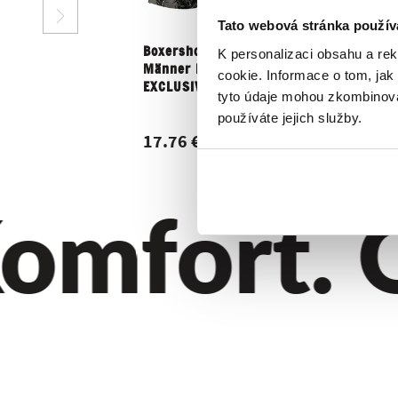
Tato webová stránka použív
Boxershorts für
K personalizaci obsahu a re
Männer REPRE4SC
cookie. Informace o tom, jak
EXCLUSIVE...
tyto údaje mohou zkombinovat
používáte jejich služby.
17.76 €
mfort. Qu