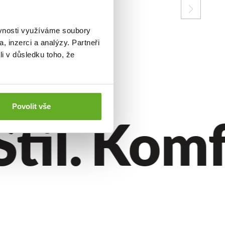
ěvnosti využíváme soubory
, inzerci a analýzy. Partneři
li v důsledku toho, že
Povolit vše
il.
Komfor