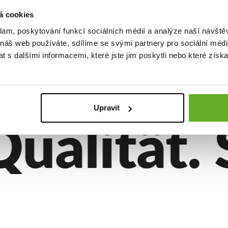
á cookies
klam, poskytování funkcí sociálních médií a analýze naší návšt
 náš web používáte, sdílíme se svými partnery pro sociální média
 s dalšími informacemi, které jste jim poskytli nebo které získa
Upravit
alität. St