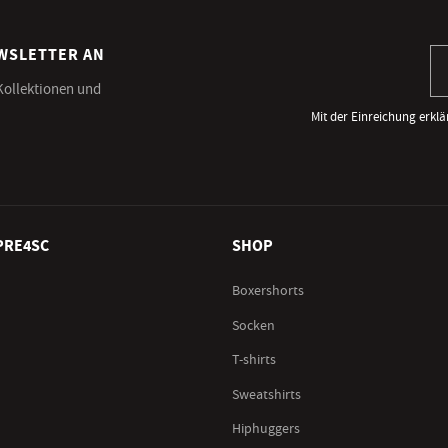
EWSLETTER AN
An
 Kollektionen und
Mit der Einreichung erklä
PRE4SC
SHOP
Boxershorts
Socken
T-shirts
Sweatshirts
Hiphuggers