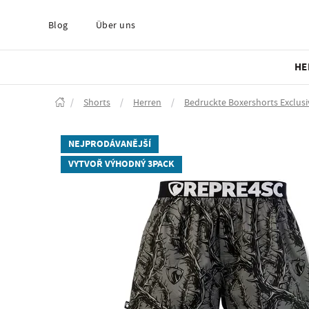
Blog
Über uns
HE
/
Shorts
/
Herren
/
Bedruckte Boxershorts Exclusi
NEJPRODÁVANĚJŠÍ
VYTVOŘ VÝHODNÝ 3PACK