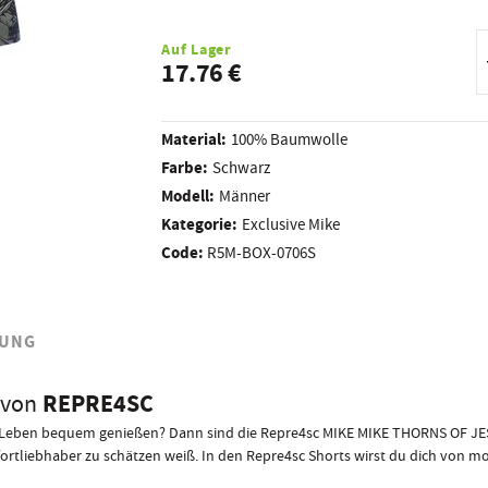
R
A
Auf Lager
17.76 €
Material:
100% Baumwolle
Farbe:
Schwarz
Modell:
Männer
Kategorie:
Exclusive Mike
Code:
R5M-BOX-0706S
UNG
REPRE4SC
von
das Leben bequem genießen? Dann sind die Repre4sc MIKE MIKE THORNS OF 
ortliebhaber zu schätzen weiß. In den Repre4sc Shorts wirst du dich von m