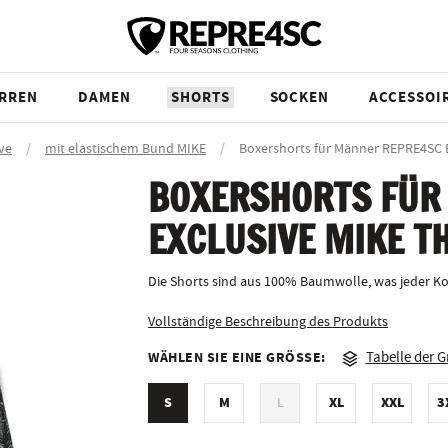
RREN
DAMEN
SHORTS
SOCKEN
ACCESSOI
ve
/
mit elastischem Bund MIKE
/
Boxershorts für Männer REPRE4SC
BOXERSHORTS FÜR
EXCLUSIVE MIKE T
Die Shorts sind aus 100% Baumwolle, was jeder Ko
Vollständige Beschreibung des Produkts
WÄHLEN SIE EINE GRÖSSE:
Tabelle der 
S
M
XL
XXL
3
L