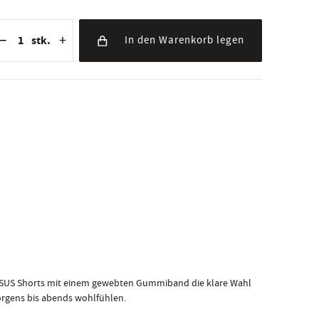
eduzierung der Menge
nzahl der Stücke
Erhöhung der Menge
−
+
stk.
In den Warenkorb legen
JESUS Shorts mit einem gewebten Gummiband die klare Wahl
orgens bis abends wohlfühlen.