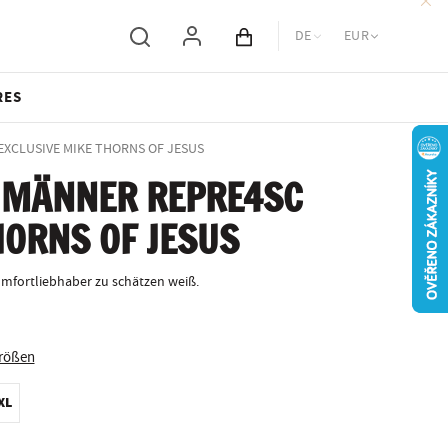
DE
EUR
Inhalt des Wagens
RES
 EXCLUSIVE MIKE THORNS OF JESUS
 MÄNNER REPRE4SC
HORNS OF JESUS
mfortliebhaber zu schätzen weiß.
Größen
XL