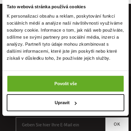
Tato webová stránka používá cookies
K personalizaci obsahu a reklam, poskytování funkcí
sociálních médií a analýze naší návštěvnosti využíváme
soubory cookie. Informace o tom, jak náš web používáte,
sdílíme se svými partnery pro sociální média, inzerci a
analýzy. Partneři tyto údaje mohou zkombinovat s
dalšími informacemi, které jste jim poskytli nebo které
získali v důsledku toho, že používáte jejich služby.
Povolit vše
MELDEN SIE SICH FÜR UNSEREN NEWSLETTER AN
Upravit
Sie erhalten als Erster Zugang zu allen neuen Kollektionen und
Sonderangeboten.
Anmeldung zum Newsletter
OK