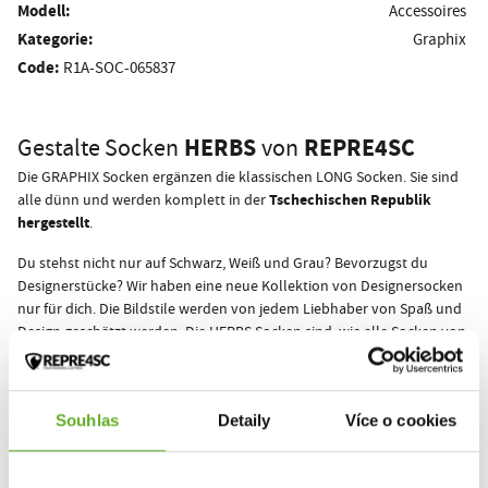
Modell:
Accessoires
Kategorie:
Graphix
Code:
R1A-SOC-065837
HERBS
REPRE4SC
Gestalte Socken
von
Die GRAPHIX Socken ergänzen die klassischen LONG Socken. Sie sind
Tschechischen Republik
alle dünn und werden komplett in der
hergestellt
.
Du stehst nicht nur auf Schwarz, Weiß und Grau? Bevorzugst du
Designerstücke? Wir haben eine neue Kollektion von Designersocken
nur für dich. Die Bildstile werden von jedem Liebhaber von Spaß und
Design geschätzt werden. Die HERBS Socken sind, wie alle Socken von
REPRE4SC, für Jungs und Mädchen gedacht.
In den neuen Socken aus der GRAPHIX-Linie wirst du definitiv nicht in
die Masse passen!
Souhlas
Detaily
Více o cookies
REPRE4SC yourself!