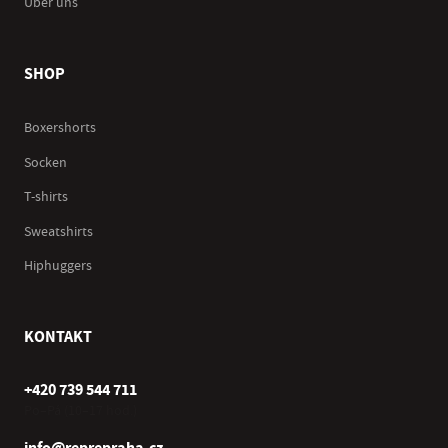
Über uns
SHOP
Boxershorts
Socken
T-shirts
Sweatshirts
Hiphuggers
KONTAKT
+420 739 544 711
Po–Pá (10–17 hod.)