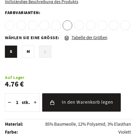
Vollständige Beschreibung des Produkts
FARBVARIANTEN:
WÄHLEN SIE EINE GRÖSSE:
Tabelle der Größen
S
M
L
Auf Lager
4.76 €
Reduzierung der Menge
Anzahl der Stücke
Erhöhung der Menge
−
+
stk.
In den Warenkorb legen
Material:
85% Baumwolle, 12% Polyamid, 3% Elasthan
Farbe:
Violett