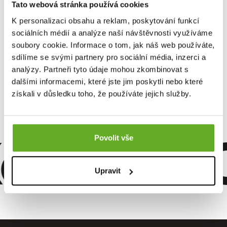
Tato webová stránka používá cookies
K personalizaci obsahu a reklam, poskytování funkcí
Dieses Produkt wurde noch nicht bewertet.
sociálních médií a analýze naší návštěvnosti využíváme
soubory cookie. Informace o tom, jak náš web používáte,
Um eine Bewertung hinzuzufügen, müssen Sie sich einloggen.
sdílíme se svými partnery pro sociální média, inzerci a
analýzy. Partneři tyto údaje mohou zkombinovat s
dalšími informacemi, které jste jim poskytli nebo které
Bewerten Sie das Produkt
získali v důsledku toho, že používáte jejich služby.
omfort. Qu
Povolit vše
Upravit