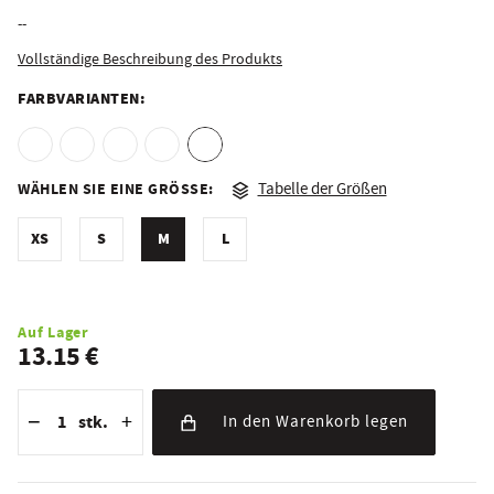
--
Vollständige Beschreibung des Produkts
FARBVARIANTEN:
WÄHLEN SIE EINE GRÖSSE:
Tabelle der Größen
XS
S
M
L
Auf Lager
13.15 €
Reduzierung der Menge
Anzahl der Stücke
Erhöhung der Menge
−
+
stk.
In den Warenkorb legen