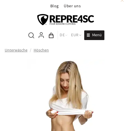
Blog
Über uns
Menü
DE
EUR
Inhalt des Wagens
Unterwäsche
/
Höschen