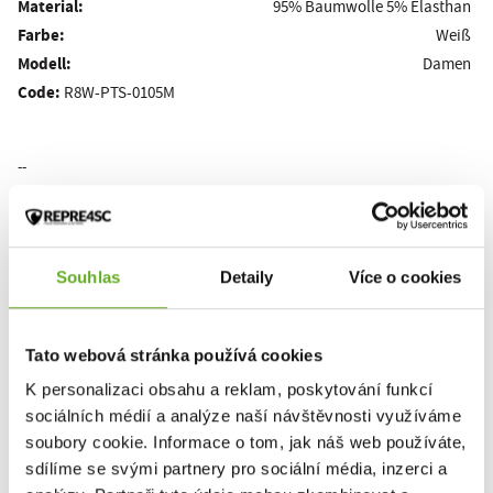
Material:
95% Baumwolle 5% Elasthan
Farbe:
Weiß
Modell:
Damen
Code:
R8W-PTS-0105M
--
Dieses Produkt wurde noch nicht bewertet.
Souhlas
Detaily
Více o cookies
Um eine Bewertung hinzuzufügen, müssen Sie sich einloggen.
Tato webová stránka používá cookies
K personalizaci obsahu a reklam, poskytování funkcí
Bewerten Sie das Produkt
sociálních médií a analýze naší návštěvnosti využíváme
soubory cookie. Informace o tom, jak náš web používáte,
sdílíme se svými partnery pro sociální média, inzerci a