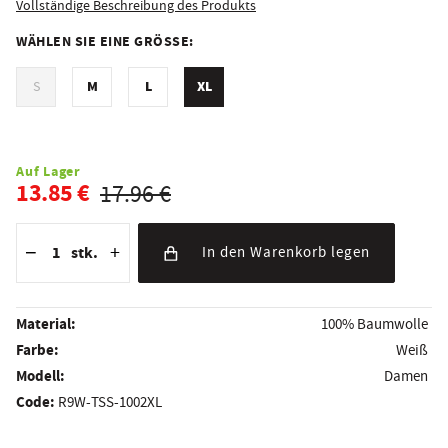
Vollständige Beschreibung des Produkts
WÄHLEN SIE EINE GRÖSSE:
M
L
XL
S
Auf Lager
13.85 €
17.96 €
Reduzierung der Menge
Anzahl der Stücke
Erhöhung der Menge
−
+
stk.
In den Warenkorb legen
Material:
100% Baumwolle
Farbe:
Weiß
Modell:
Damen
Code:
R9W-TSS-1002XL