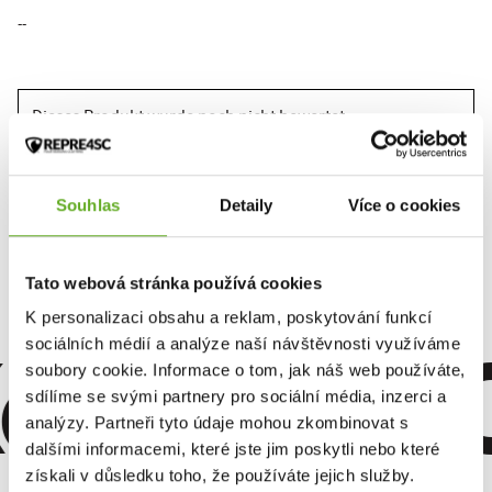
--
Dieses Produkt wurde noch nicht bewertet.
Um eine Bewertung hinzuzufügen, müssen Sie sich einloggen.
Souhlas
Detaily
Více o cookies
Bewerten Sie das Produkt
Tato webová stránka používá cookies
K personalizaci obsahu a reklam, poskytování funkcí
omfort. Qu
sociálních médií a analýze naší návštěvnosti využíváme
soubory cookie. Informace o tom, jak náš web používáte,
sdílíme se svými partnery pro sociální média, inzerci a
analýzy. Partneři tyto údaje mohou zkombinovat s
dalšími informacemi, které jste jim poskytli nebo které
získali v důsledku toho, že používáte jejich služby.