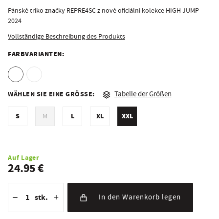
Pánské triko značky REPRE4SC z nové oficiální kolekce HIGH JUMP
2024
Vollständige Beschreibung des Produkts
FARBVARIANTEN:
WÄHLEN SIE EINE GRÖSSE:
Tabelle der Größen
S
L
XL
XXL
M
Auf Lager
24.95 €
Reduzierung der Menge
Anzahl der Stücke
Erhöhung der Menge
−
+
stk.
In den Warenkorb legen