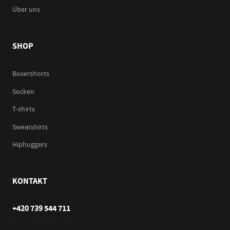
Über uns
SHOP
Boxershorts
Socken
T-shirts
Sweatshirts
Hiphuggers
KONTAKT
+420 739 544 711
Po–Pá (10–17 hod.)