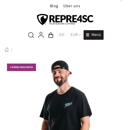
Blog
Über uns
Menü
DE
EUR
Inhalt des Wagens
/
S KÓDEM HIGHJUMP26