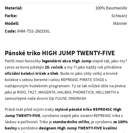
Material:
100% Baumwolle
Farbe:
Schwarz
Modell:
Männer
Code:
R4M-TSS-2601XXL
Pánské triko HIGH JUMP TWENTY-FIVE
legendární akce High Jump
Patříš mezi fanoušky
stejně tak, jako my?
25. ročník
Letos se koná jubilejní
a my Ti jako každý rok přinášíme
oficíální kolekcí triček a tílek
. Bude to jako vždy velký a kromě
kolekce s sebou bereme i celou REPRE4SC PIRATE STAGE s
našlápnutým hudebním programem. Ty se tak můžeš těšit na jména
jako je RIDO, TK27, MAGENTA, HALBAX, PHONETICK, HELLSMITH a
samozřejmě naše dvorní Djs FUUSE, ONDRASH.
stylové pánské triko REPRE4SC High
Právě máš před svými zraky
Jump TWENTY-FIVE
, vyrobeno stejně jako ostatní REPRE4SC trika s
standardního střihu
ze 100%
láskou a pečlivostí. Triko je
, je vyrobeno
bavlny
designem High Jump TWENTY-FIVE kvalitní
a potištěno