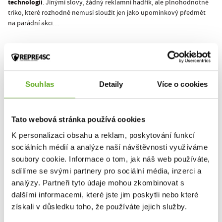
technologií
. Jinými slovy, žádný reklamní hadřík, ale plnohodnotné
triko, které rozhodně nemusí sloužit jen jako upomínkový předmět
na parádní akci…
Nevíš oč tu běží? Pravděpodobně jo, ale pro jistotu:
otevřené mistrovství v extrémních skocích do
High Jump, to je
vody
, kde předvádí super kousky ti vůbec nejlepší skokani z celého
Souhlas
Detaily
Více o cookies
světa.
High Jump, to je akce se vším všudy - léto, voda, drinky, pohoda,
Tato webová stránka používá cookies
muzika, extrémní sporty a krásný holky!
K personalizaci obsahu a reklam, poskytování funkcí
objednej si svoje triko s předstihem
v
Tak neváhej,
a doraž na akci už
sociálních médií a analýze naší návštěvnosti využíváme
pátek 2.8.2024 ve stylu a pohodlí
…
soubory cookie. Informace o tom, jak náš web používáte,
sdílíme se svými partnery pro sociální média, inzerci a
Víc info o akci sleduj na ofiko webu
highjump.cz
a taky na instagramu
analýzy. Partneři tyto údaje mohou zkombinovat s
@highjumpcz
dalšími informacemi, které jste jim poskytli nebo které
získali v důsledku toho, že používáte jejich služby.
Vídíme se v Hříměždících!