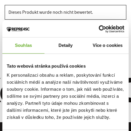
Dieses Produkt wurde noch nicht bewertet.
Um eine Bewertung hinzuzufügen, müssen Sie sich einloggen.
Souhlas
Detaily
Více o cookies
Bewerten Sie das Produkt
Tato webová stránka používá cookies
omfort. Qu
K personalizaci obsahu a reklam, poskytování funkcí
sociálních médií a analýze naší návštěvnosti využíváme
soubory cookie. Informace o tom, jak náš web používáte,
sdílíme se svými partnery pro sociální média, inzerci a
analýzy. Partneři tyto údaje mohou zkombinovat s
dalšími informacemi, které jste jim poskytli nebo které
získali v důsledku toho, že používáte jejich služby.