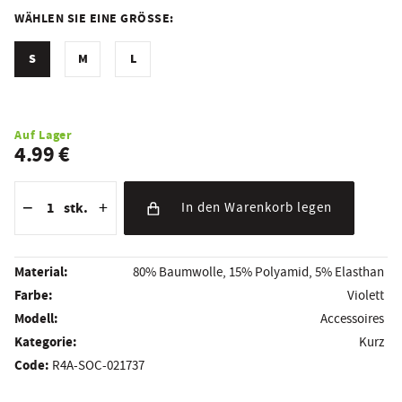
WÄHLEN SIE EINE GRÖSSE:
S
M
L
Auf Lager
4.99 €
Reduzierung der Menge
Anzahl der Stücke
Erhöhung der Menge
−
+
stk.
In den Warenkorb legen
Material:
80% Baumwolle, 15% Polyamid, 5% Elasthan
Farbe:
Violett
Modell:
Accessoires
Kategorie:
Kurz
Code:
R4A-SOC-021737