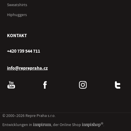
Sweatshirts
Hiphuggers
KONTAKT
+420 739 544 711
Po–Pá (10–17 hod.)
info@reprepraha.cz
© 2000–2026 Repre Praha s.r.o.
®
inspirum
inspishop
Entwicklungen in
, der Online Shop
.