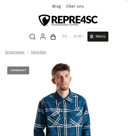
Blog
Über uns
Menü
DE
EUR
Inhalt des Wagens
Streetwear
/
Hemden
AUSVERKAUFT