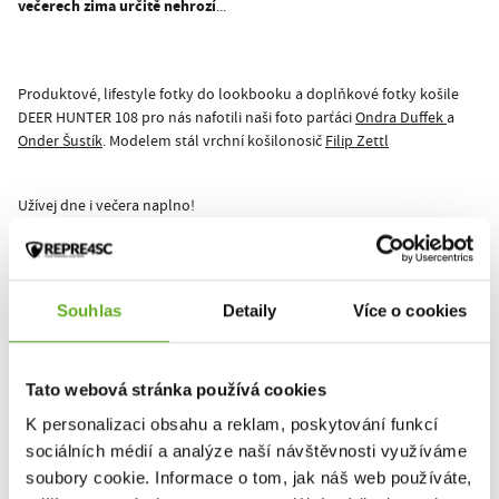
večerech zima určitě nehrozí
...
Produktové, lifestyle fotky do lookbooku a doplňkové fotky košile
DEER HUNTER 108 pro nás nafotili naši foto parťáci
Ondra Duffek
a
Onder Šustík
. Modelem stál vrchní košilonosič
Filip Zettl
Užívej dne i večera naplno!
#pohodliastyl
Souhlas
Detaily
Více o cookies
Dieses Produkt wurde noch nicht bewertet.
Um eine Bewertung hinzuzufügen, müssen Sie sich einloggen.
Tato webová stránka používá cookies
K personalizaci obsahu a reklam, poskytování funkcí
sociálních médií a analýze naší návštěvnosti využíváme
Bewerten Sie das Produkt
soubory cookie. Informace o tom, jak náš web používáte,