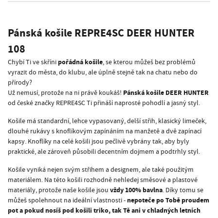
Pánská košile REPRE4SC
DEER HUNTER
108
pořádná košile
Chybí Ti ve skříni
, se kterou můžeš bez problémů
vyrazit do města, do klubu, ale úplně stejně tak na chatu nebo do
přírody?
Pánská košile DEER HUNTER
Už nemusí, protože na ni právě koukáš!
od české značky REPRE4SC Ti přináší naprosté pohodlí a jasný styl.
Košile má standardní, lehce vypasovaný, delší střih, klasický limeček,
dlouhé rukávy s knoflíkovým zapínáním na manžetě a dvě zapínací
kapsy. Knoflíky na celé košili jsou pečlivě vybrány tak, aby byly
praktické, ale zároveň působili decentním dojmem a podtrhly styl.
Košile vyniká nejen svým střihem a designem, ale také použitým
materiálem. Na této košili rozhodně nehledej směsové a plastové
vždy 100% bavlna
materiály, protože naše košile jsou
. Díky tomu se
nepoteče po Tobě proudem
můžeš spolehnout na ideální vlastnosti -
pot a pokud nosíš pod košili triko, tak Tě ani v chladných letních