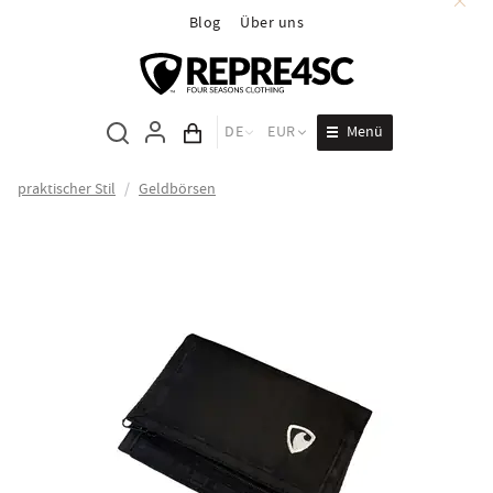
Blog
Über uns
Menü
DE
EUR
Inhalt des Wagens
praktischer Stil
/
Geldbörsen