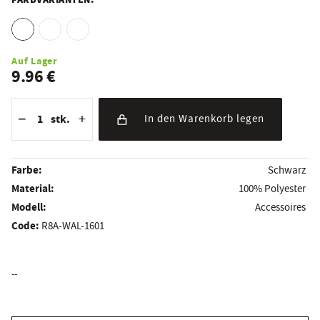
FARBVARIANTEN:
Auf Lager
9.96 €
Reduzierung der Menge
Anzahl der Stücke
Erhöhung der Menge
−
+
stk.
In den Warenkorb legen
Farbe:
Schwarz
Material:
100% Polyester
Modell:
Accessoires
Code:
R8A-WAL-1601
--