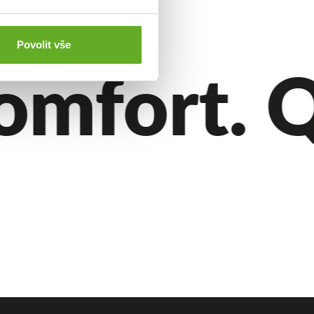
Povolit vše
mfort. Qu