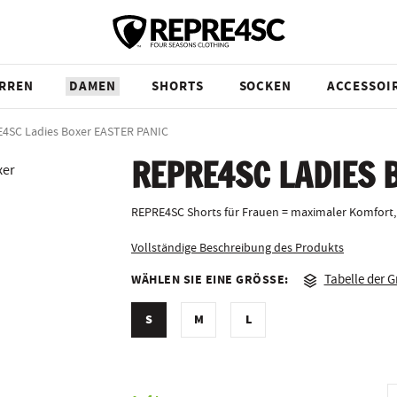
RREN
DAMEN
SHORTS
SOCKEN
ACCESSOI
4SC Ladies Boxer EASTER PANIC
REPRE4SC LADIES 
REPRE4SC Shorts für Frauen = maximaler Komfort,
Vollständige Beschreibung des Produkts
WÄHLEN SIE EINE GRÖSSE:
Tabelle der 
S
M
L
R
A