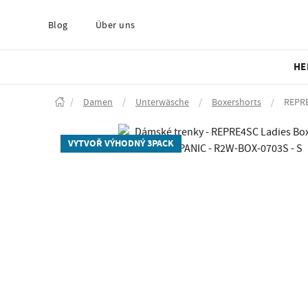
Blog
Über uns
HE
/
Damen
/
Unterwäsche
/
Boxershorts
/
REPRE
VYTVOŘ VÝHODNÝ 3PACK