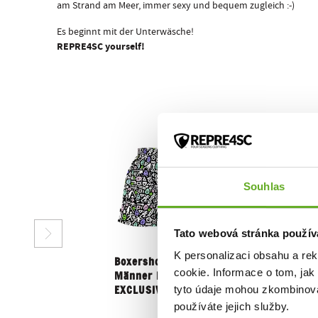
am Strand am Meer, immer sexy und bequem zugleich :-)
Es beginnt mit der Unterwäsche!
REPRE4SC yourself!
Souhlas
Tato webová stránka použív
K personalizaci obsahu a re
Boxershorts für
cookie. Informace o tom, jak
Männer REPRE4SC
tyto údaje mohou zkombinovat
EXCLUSIVE...
používáte jejich služby.