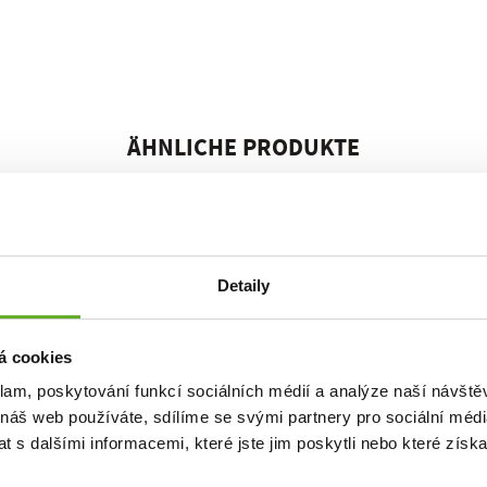
ÄHNLICHE PRODUKTE
Detaily
á cookies
klam, poskytování funkcí sociálních médií a analýze naší návšt
 náš web používáte, sdílíme se svými partnery pro sociální média
 s dalšími informacemi, které jste jim poskytli nebo které získa