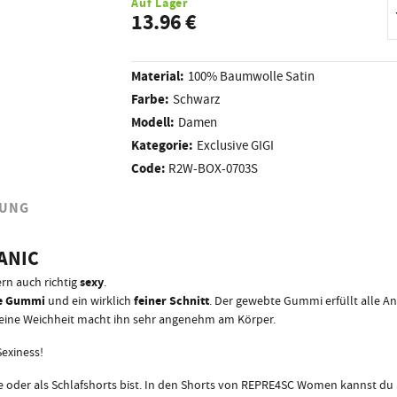
Auf Lager
13.96 €
Material:
100% Baumwolle Satin
Farbe:
Schwarz
Modell:
Damen
Kategorie:
Exclusive GIGI
Code:
R2W-BOX-0703S
UNG
ANIC
sexy
ern auch richtig
.
te Gummi
feiner Schnitt
und ein wirklich
. Der gewebte Gummi erfüllt alle A
l, seine Weichheit macht ihn sehr angenehm am Körper.
exiness!
se oder als Schlafshorts bist. In den Shorts von REPRE4SC Women kannst d