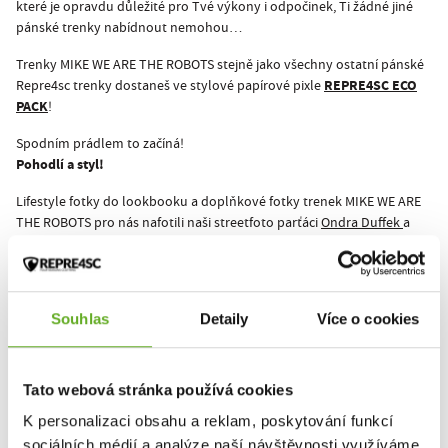
které je opravdu důležité pro Tvé výkony i odpočinek, Ti žádné jiné
pánské trenky nabídnout nemohou…
Trenky MIKE WE ARE THE ROBOTS stejně jako všechny ostatní pánské
REPRE4SC ECO
Repre4sc trenky dostaneš ve stylové papírové pixle
PACK
!
Spodním prádlem to začíná!
Pohodlí a styl!
Lifestyle fotky do lookbooku a doplňkové fotky trenek MIKE WE ARE
THE ROBOTS pro nás nafotili naši streetfoto parťáci
Ondra Duffek
a
Onder Šustík
.
Zajímá Tě vývoj ceny u MIKE WE ARE THE ROBOTS? Mrkni na
historii
.
Souhlas
Detaily
Více o cookies
This product hasn't been rated yet.
Tato webová stránka používá cookies
You must be logged in to submit a review.
K personalizaci obsahu a reklam, poskytování funkcí
sociálních médií a analýze naší návštěvnosti využíváme