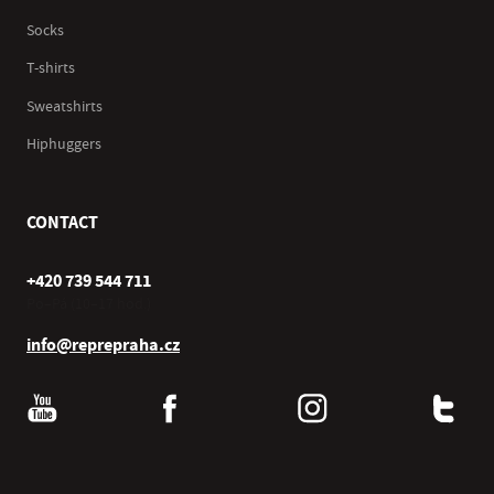
Socks
T-shirts
Sweatshirts
Hiphuggers
CONTACT
+420 739 544 711
Po–Pá (10–17 hod.)
info@reprepraha.cz