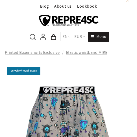
Blog
About us
Lookbook
Menu
EN
EUR
Cart total
Printed Boxer shorts Exclusive
/
Elastic waistband MIKE
VYTVOŘ VÝHODNÝ 3PACK