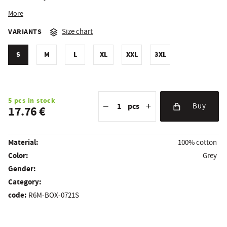
More
VARIANTS
Size chart
S
M
L
XL
XXL
3XL
Reduce the amount
Quantity
Increase the amount
5 pcs in stock
−
+
pcs
Buy
17.76 €
Material:
100% cotton
Color:
Grey
Gender:
Category:
code:
R6M-BOX-0721S