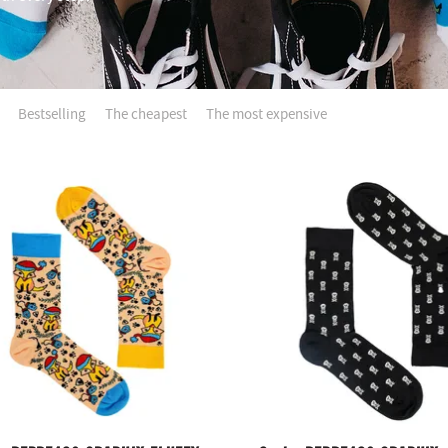
t
Bestselling
The cheapest
The most expensive