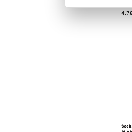
BIKE
4.76
Sock