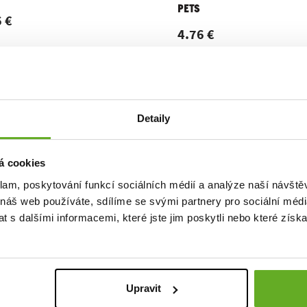
PETS
 €
4.76 €
Detaily
á cookies
klam, poskytování funkcí sociálních médií a analýze naší návšt
 náš web používáte, sdílíme se svými partnery pro sociální média
 s dalšími informacemi, které jste jim poskytli nebo které získa
Upravit
s REPRE4SC GRAPHIX CUSTOM
Socks REPRE4SC GRAPHIX 