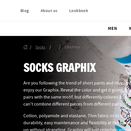
Blog
About us
Lookbook
MEN
/
Socks
/
/
GRAPHIX
SOCKS GRAPHIX
Are you following the trend of short pants and reveal
enjoy our Graphix. Reveal the color and get it going. Ev
pairs with the same motif, but differently colored base.
can't combine different pieces from different pairs.
Cotton, polyamide and elastane. Thin fabric in its enti
durability, easy maintenance and flexibility at the same
up without strangling. Graphix will just entertain you wi