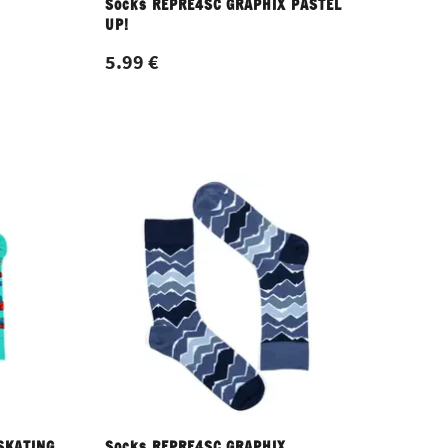
Socks REPRE4SC GRAPHIX PASTEL
UP!
5.99 €
SKATING
Socks REPRE4SC GRAPHIX