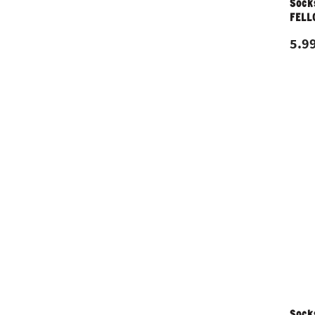
Sock
FELL
5.99
Sock