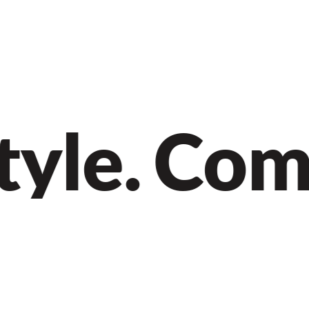
yle.
Comfo