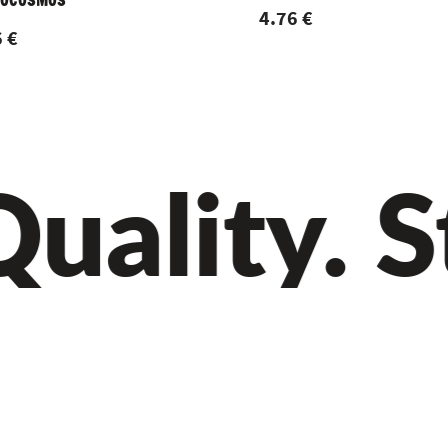
ROCOSMOS
4.76 €
 €
ality. St