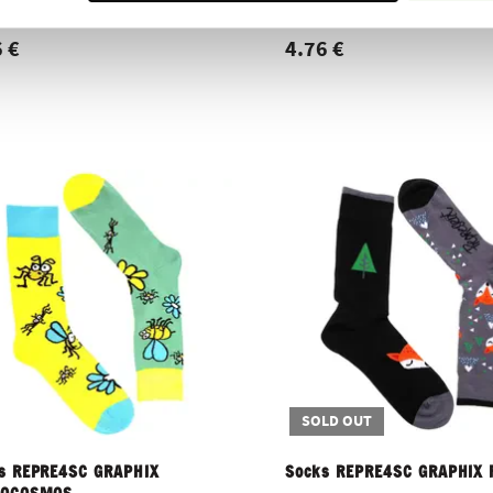
S
WINNER
 €
4.76 €
SOLD OUT
s REPRE4SC GRAPHIX
Socks REPRE4SC GRAPHIX 