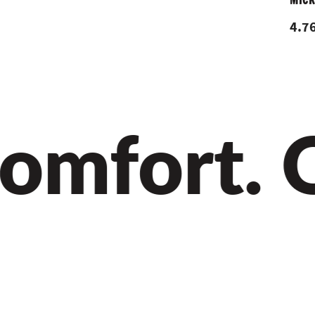
MIC
4.76
mfort. Qu