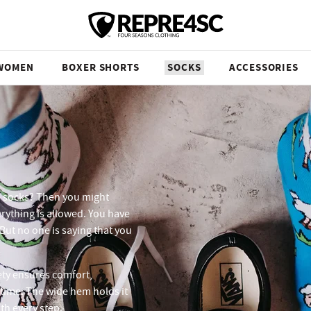
WOMEN
BOXER SHORTS
SOCKS
ACCESSORIES
ed socks? Then you might
erything is allowed. You have
 But no one is saying that you
rety ensures comfort,
 time. The wide hem holds it
th every step.