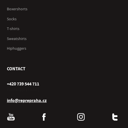
Boxershorts
Socks
T-shirts
Sweatshirts
Hiphuggers
CONTACT
+420 739 544 711
Po–Pá (10–17 hod.)
info@reprepraha.cz