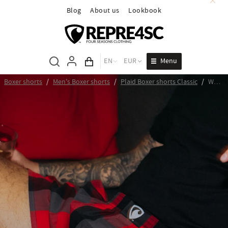
Blog
About us
Lookbook
Menu
EN
EUR
Cart total
Boxer shorts
/
Men's Boxer shorts
/
Plaid Boxer shorts Classic
/
Woven label ALI