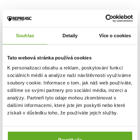
Souhlas
Detaily
Více o cookies
Tato webová stránka používá cookies
K personalizaci obsahu a reklam, poskytování funkcí
sociálních médií a analýze naší návštěvnosti využíváme
soubory cookie. Informace o tom, jak náš web používáte,
sdílíme se svými partnery pro sociální média, inzerci a
analýzy. Partneři tyto údaje mohou zkombinovat s
dalšími informacemi, které jste jim poskytli nebo které
VYTVOŘ VÝHODNÝ 3PACK
VYTVOŘ VÝHODNÝ 3PACK
získali v důsledku toho, že používáte jejich služby.
Men's boxer shorts
Men's boxer shorts
REPRE4SC CLASSIC ALI
REPRE4SC CLASSIC ALI
23169
23164
Povolit vše