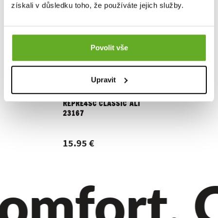
získali v důsledku toho, že používáte jejich služby.
Povolit vše
Upravit
Men's boxer shorts
Men's bo
REPRE4SC CLASSIC ALI
REPRE4SC
23167
15.95 €
15.95 
omfort. Q