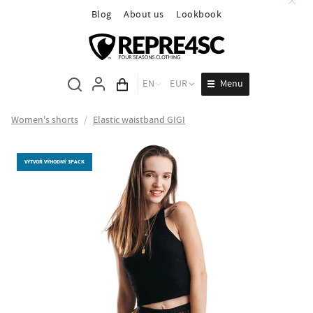
Blog
About us
Lookbook
Menu
EN
EUR
Cart total
Women's shorts
/
Elastic waistband GIGI
VYTVOŘ VÝHODNÝ 3PACK