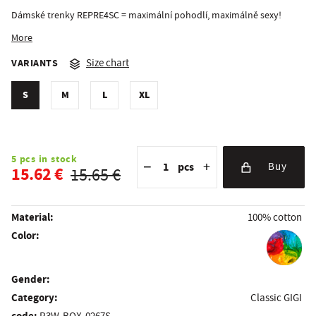
Dámské trenky REPRE4SC = maximální pohodlí, maximálně sexy!
More
VARIANTS
Size chart
S
M
L
XL
Reduce the amount
Quantity
Increase the amount
5 pcs in stock
−
+
pcs
Buy
15.62 €
15.65 €
Material:
100% cotton
Color:
Gender:
Category:
Classic GIGI