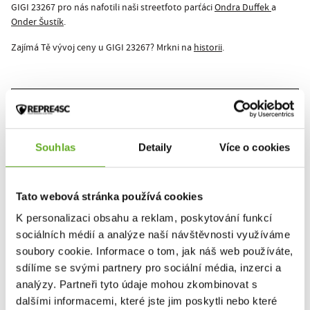
GIGI 23267 pro nás nafotili naši streetfoto parťáci
Ondra Duffek
a
Onder Šustík
.
Zajímá Tě vývoj ceny u GIGI 23267? Mrkni na
historii
.
This product hasn't been rated yet.
You must be logged in to submit a review.
Souhlas
Detaily
Více o cookies
Rate the product
Tato webová stránka používá cookies
K personalizaci obsahu a reklam, poskytování funkcí
sociálních médií a analýze naší návštěvnosti využíváme
soubory cookie. Informace o tom, jak náš web používáte,
RELATED PRODUCTS
sdílíme se svými partnery pro sociální média, inzerci a
analýzy. Partneři tyto údaje mohou zkombinovat s
dalšími informacemi, které jste jim poskytli nebo které