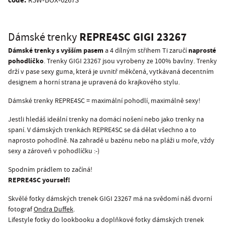
code:
R3W-BOX-0267S
REPRE4SC GIGI 23267
Dámské trenky
Dámské trenky s vyšším pasem
naprosté
a 4 dílným střihem Ti zaručí
pohodlíčko
. Trenky GIGI 23267 jsou vyrobeny ze 100% bavlny. Trenky
drží v pase sexy guma, která je uvnitř měkčená, vytkávaná decentním
designem a horní strana je upravená do krajkového stylu.
Dámské trenky REPRE4SC = maximální pohodlí, maximálně sexy!
Jestli hledáš ideální trenky na domácí nošení nebo jako trenky na
spaní. V dámských trenkách REPRE4SC se dá dělat všechno a to
naprosto pohodlně. Na zahradě u bazénu nebo na pláži u moře, vždy
sexy a zároveň v pohodlíčku :-)
Spodním prádlem to začíná!
REPRE4SC yourself!
Skvělé fotky dámských trenek GIGI 23267 má na svědomí náš dvorní
fotograf
Ondra Duffek
.
Lifestyle fotky do lookbooku a doplňkové fotky dámských trenek