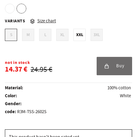
VARIANTS
Size chart
XXL
S
M
L
XL
3XL
not in stock
Buy
14.37 €
24.95 €
Material:
100% cotton
Color:
White
Gender:
code:
R3M-TSS-2602S