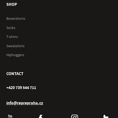
SHOP
Boxershorts
Socks
T-shirts
Sweatshirts
Hiphuggers
CONTACT
+420 739 544 711
Po–Pá (10–17 hod.)
info@reprepraha.cz