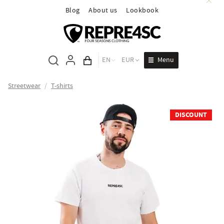
Blog
About us
Lookbook
Menu
EN
EUR
Cart total
Streetwear
/
T-shirts
DISCOUNT