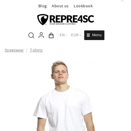
Blog
About us
Lookbook
Menu
EN
EUR
Cart total
Streetwear
/
T-shirts