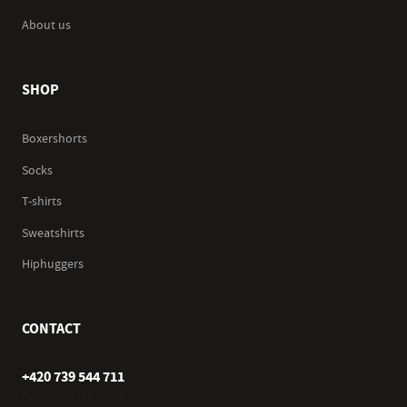
About us
SHOP
Boxershorts
Socks
T-shirts
Sweatshirts
Hiphuggers
CONTACT
+420 739 544 711
Po–Pá (10–17 hod.)