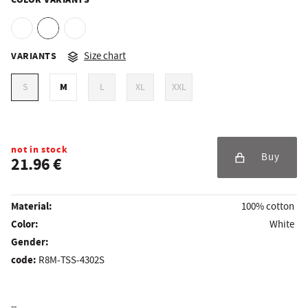
COLOR VARIANTS
VARIANTS
Size chart
M
S
L
XL
XXL
not in stock
Buy
21.96 €
Material:
100% cotton
Color:
White
Gender:
code:
R8M-TSS-4302S
--