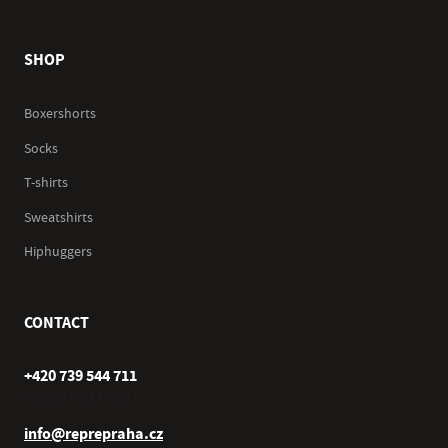
SHOP
Boxershorts
Socks
T-shirts
Sweatshirts
Hiphuggers
CONTACT
+420 739 544 711
Po–Pá (10–17 hod.)
info@reprepraha.cz