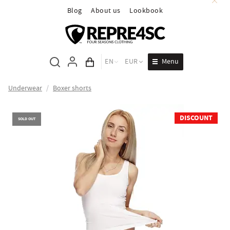
Blog
About us
Lookbook
Menu
EN
EUR
Cart total
Underwear
/
Boxer shorts
DISCOUNT
SOLD OUT