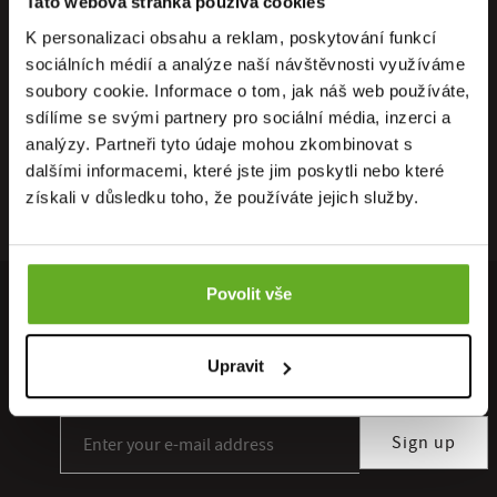
Tato webová stránka používá cookies
K personalizaci obsahu a reklam, poskytování funkcí
sociálních médií a analýze naší návštěvnosti využíváme
soubory cookie. Informace o tom, jak náš web používáte,
sdílíme se svými partnery pro sociální média, inzerci a
analýzy. Partneři tyto údaje mohou zkombinovat s
dalšími informacemi, které jste jim poskytli nebo které
získali v důsledku toho, že používáte jejich služby.
Povolit vše
INVITE TIPS AND INSPIRATION TO YOUR INBOX ...
Sign up for our newsletter subscription and you will not miss any
Upravit
discount. You can unsubscribe at any time.
Sign up for our newsletter subscription
Sign up