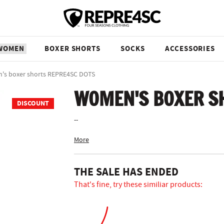
WOMEN
BOXER SHORTS
SOCKS
ACCESSORIES
s boxer shorts REPRE4SC DOTS
WOMEN'S BOXER S
DISCOUNT
--
More
THE SALE HAS ENDED
That's fine, try these similiar products: