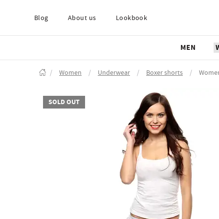
Blog
About us
Lookbook
MEN
/
Women
/
Underwear
/
Boxer shorts
/
Women'
SOLD OUT