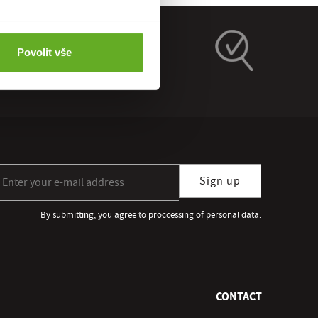
Povolit vše
gn up for our newsletter subscription
Sign up
By submitting, you agree to
proccessing of personal data
.
CONTACT