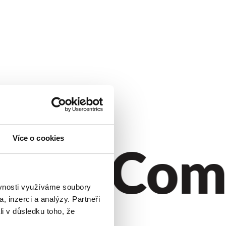
yle.
Comf
Více o cookies
ěvnosti využíváme soubory
, inzerci a analýzy. Partneři
li v důsledku toho, že