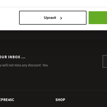
Upravit
OUR INBOX ...
Si
u will not miss any discount. You
EPRE4SC
SHOP