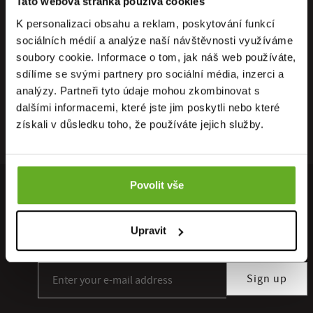
Tato webová stránka používá cookies
K personalizaci obsahu a reklam, poskytování funkcí
sociálních médií a analýze naší návštěvnosti využíváme
soubory cookie. Informace o tom, jak náš web používáte,
sdílíme se svými partnery pro sociální média, inzerci a
analýzy. Partneři tyto údaje mohou zkombinovat s
dalšími informacemi, které jste jim poskytli nebo které
získali v důsledku toho, že používáte jejich služby.
Povolit vše
INVITE TIPS AND INSPIRATION TO YOUR INBOX ...
Sign up for our newsletter subscription and you will not miss any
Upravit
discount. You can unsubscribe at any time.
Sign up for our newsletter subscription
Sign up