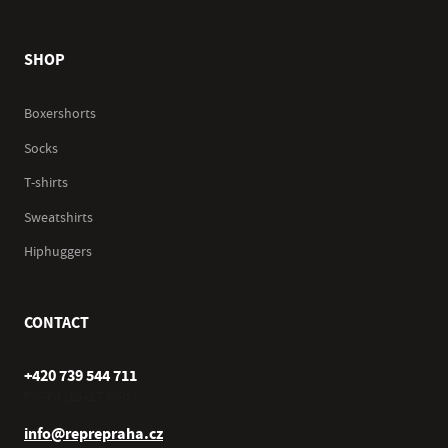
SHOP
Boxershorts
Socks
T-shirts
Sweatshirts
Hiphuggers
CONTACT
+420 739 544 711
Po–Pá (10–17 hod.)
info@reprepraha.cz