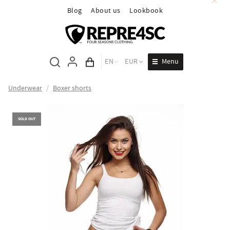
Blog
About us
Lookbook
Menu
EN
EUR
Cart total
Underwear
/
Boxer shorts
SOLD OUT