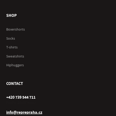
SHOP
Boxershorts
Socks
T-shirts
Sweatshirts
Hiphuggers
CONTACT
+420 739 544 711
Po–Pá (10–17 hod.)
info@reprepraha.cz