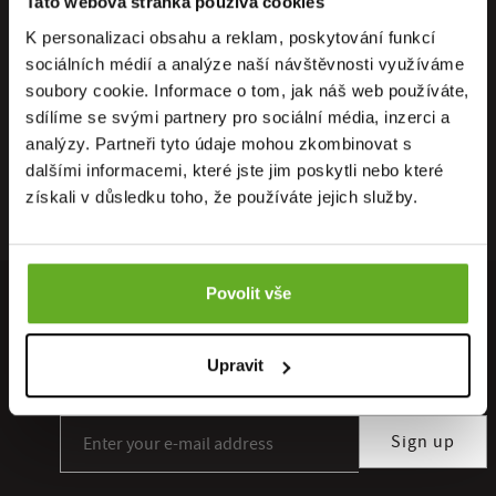
Tato webová stránka používá cookies
K personalizaci obsahu a reklam, poskytování funkcí
sociálních médií a analýze naší návštěvnosti využíváme
soubory cookie. Informace o tom, jak náš web používáte,
sdílíme se svými partnery pro sociální média, inzerci a
analýzy. Partneři tyto údaje mohou zkombinovat s
dalšími informacemi, které jste jim poskytli nebo které
získali v důsledku toho, že používáte jejich služby.
Povolit vše
INVITE TIPS AND INSPIRATION TO YOUR INBOX ...
Sign up for our newsletter subscription and you will not miss any
Upravit
discount. You can unsubscribe at any time.
Sign up for our newsletter subscription
Sign up