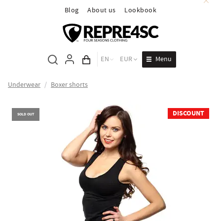
Blog
About us
Lookbook
Menu
EN
EUR
Cart total
Underwear
/
Boxer shorts
DISCOUNT
SOLD OUT