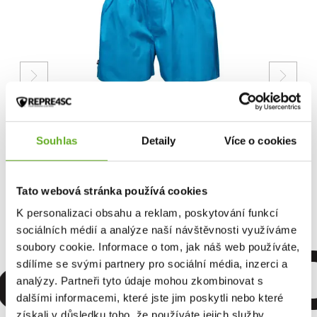
Men's boxer shorts
REPRE4SC EXCLUSIVE
Souhlas
Detaily
Více o cookies
ALI...
15.96 €
Tato webová stránka používá cookies
K personalizaci obsahu a reklam, poskytování funkcí
omfort. Q
sociálních médií a analýze naší návštěvnosti využíváme
soubory cookie. Informace o tom, jak náš web používáte,
sdílíme se svými partnery pro sociální média, inzerci a
analýzy. Partneři tyto údaje mohou zkombinovat s
dalšími informacemi, které jste jim poskytli nebo které
získali v důsledku toho, že používáte jejich služby.