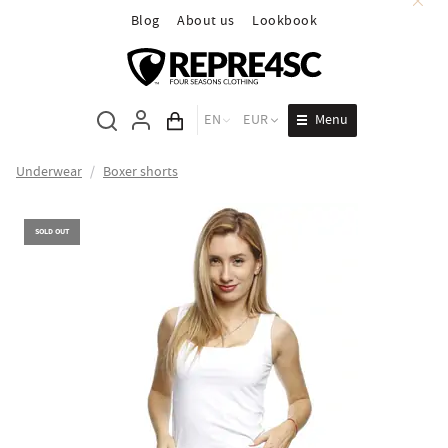
Blog
About us
Lookbook
Menu
EN
EUR
Cart total
Underwear
/
Boxer shorts
SOLD OUT