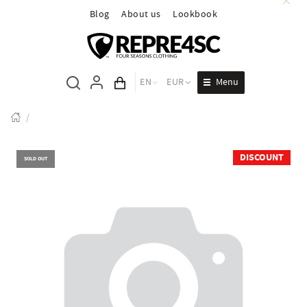
Blog
About us
Lookbook
Menu
EN
EUR
Cart total
/
DISCOUNT
SOLD OUT