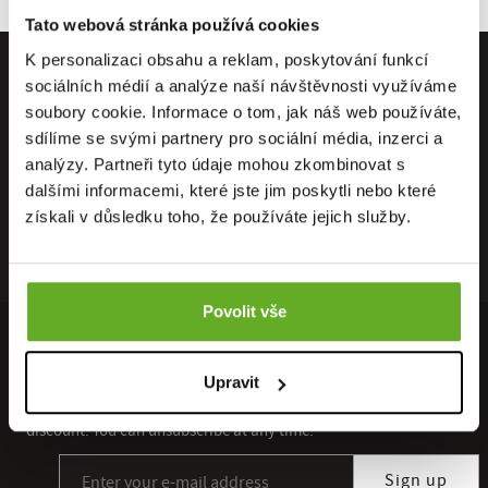
Tato webová stránka používá cookies
K personalizaci obsahu a reklam, poskytování funkcí
sociálních médií a analýze naší návštěvnosti využíváme
soubory cookie. Informace o tom, jak náš web používáte,
sdílíme se svými partnery pro sociální média, inzerci a
analýzy. Partneři tyto údaje mohou zkombinovat s
dalšími informacemi, které jste jim poskytli nebo které
získali v důsledku toho, že používáte jejich služby.
Povolit vše
INVITE TIPS AND INSPIRATION TO YOUR INBOX ...
Upravit
Sign up for our newsletter subscription and you will not miss any
discount. You can unsubscribe at any time.
Sign up for our newsletter subscription
Sign up