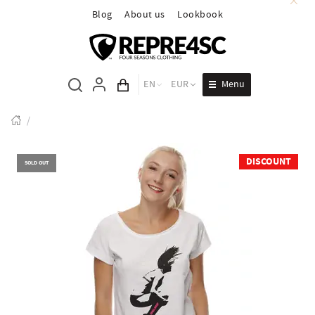
Blog
About us
Lookbook
Menu
EN
EUR
Cart total
/
DISCOUNT
SOLD OUT