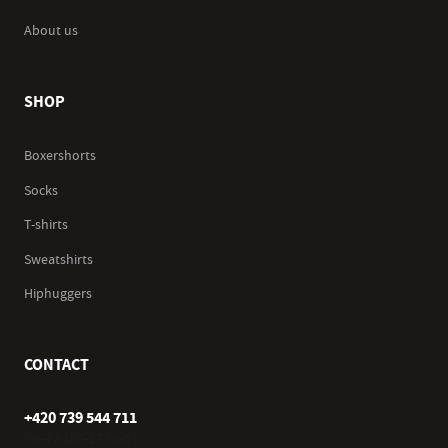
About us
SHOP
Boxershorts
Socks
T-shirts
Sweatshirts
Hiphuggers
CONTACT
+420 739 544 711
Po–Pá (10–17 hod.)